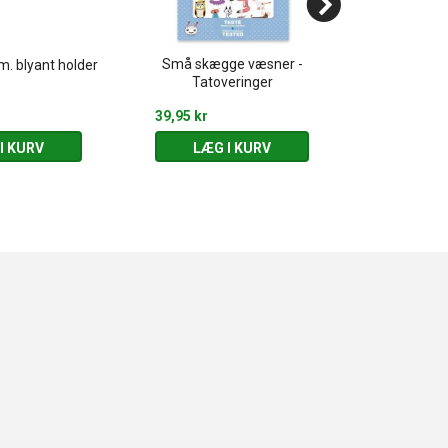
Små skægge væsner -
m. blyant holder
Biler 
Tatoveringer
39,95 kr
19,95 kr
I KURV
LÆG I KURV
LÆG