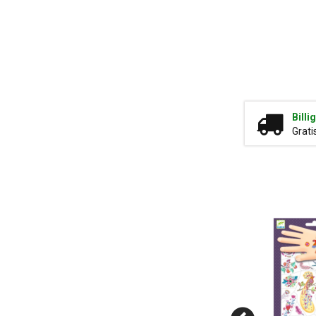
Billi
Grati