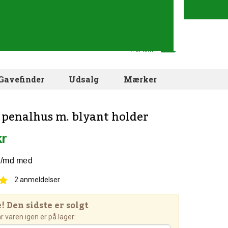
Din indkøbskurv
.. er tom
Gavefinder
Udsalg
Mærker
penalhus m. blyant holder
kr
2
anmeldelser
 Den sidste er solgt
 varen igen er på lager: