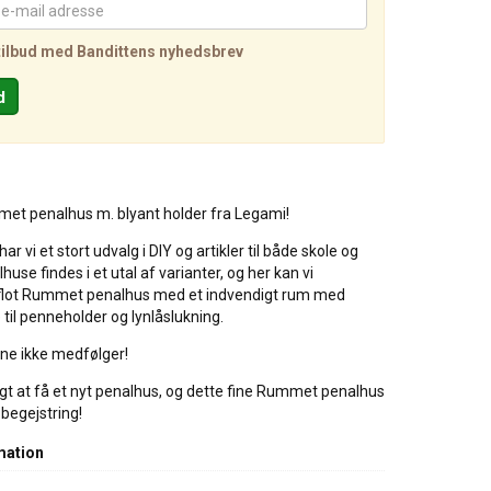
tilbud med Bandittens nyhedsbrev
met penalhus m. blyant holder fra Legami!
har vi et stort udvalg i DIY og artikler til både skole og
huse findes i et utal af varianter, og her kan vi
flot Rummet penalhus med et indvendigt rum med
til penneholder og lynlåslukning.
e ikke medfølger!
jligt at få et nyt penalhus, og dette fine Rummet penalhus
begejstring!
mation