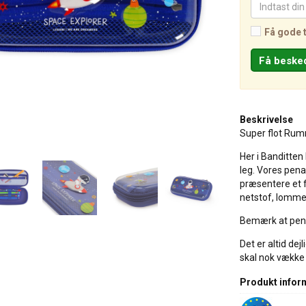
Få gode 
Beskrivelse
Super flot Rum
Her i Banditten 
leg. Vores penal
præsentere et 
netstof, lomme 
Bemærk at penn
Det er altid de
skal nok vække 
Produkt infor