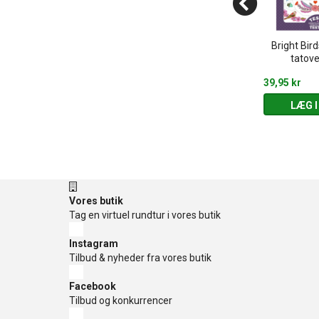
ries - Glow in
Bright Bird
Sonny Angel - Fruit Series
ark
tatove
119,95 kr
39,95 kr
 KURV
LÆG I KURV
LÆG I
Vores butik
Tag en virtuel rundtur i vores butik
Instagram
Tilbud & nyheder fra vores butik
Facebook
Tilbud og konkurrencer