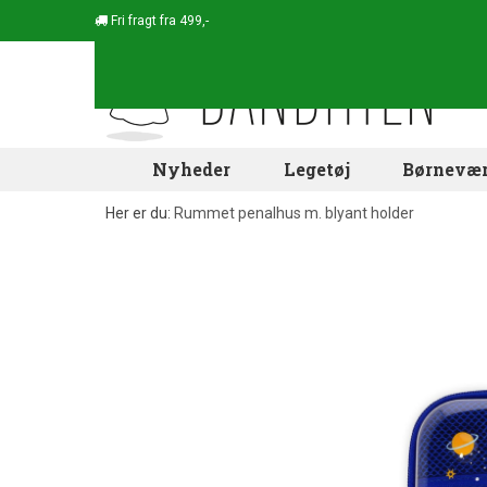
Fri fragt fra 499,-
Nyheder
Legetøj
Børnevær
Her er du:
Rummet penalhus m. blyant holder