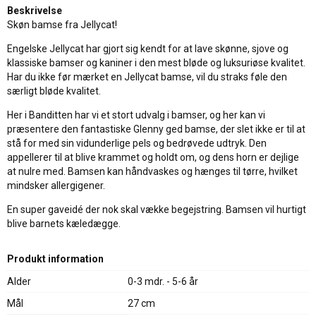
Beskrivelse
Skøn bamse fra Jellycat!
Engelske Jellycat har gjort sig kendt for at lave skønne, sjove og
klassiske bamser og kaniner i den mest bløde og luksuriøse kvalitet.
Har du ikke før mærket en Jellycat bamse, vil du straks føle den
særligt bløde kvalitet.
Her i Banditten har vi et stort udvalg i bamser, og her kan vi
præsentere den fantastiske Glenny ged bamse, der slet ikke er til at
stå for med sin vidunderlige pels og bedrøvede udtryk. Den
appellerer til at blive krammet og holdt om, og dens horn er dejlige
at nulre med. Bamsen kan håndvaskes og hænges til tørre, hvilket
mindsker allergigener.
En super gaveidé der nok skal vække begejstring. Bamsen vil hurtigt
blive barnets kæledægge.
Produkt information
Alder
0-3 mdr. - 5-6 år
Mål
27 cm