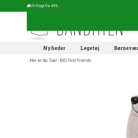
Fri fragt fra 499,-
Nyheder
Legetøj
Børnevær
Her er du:
Sæl - BIO First Friends