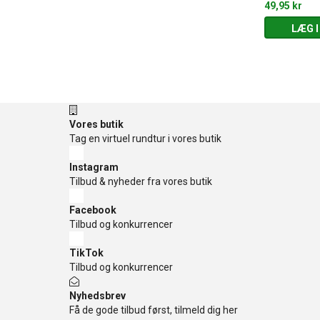
169,95 kr
49,95 kr
 KURV
LÆG I KURV
LÆG I
Vores butik
Tag en virtuel rundtur i vores butik
Instagram
Tilbud & nyheder fra vores butik
Facebook
Tilbud og konkurrencer
TikTok
Tilbud og konkurrencer
Nyhedsbrev
Få de gode tilbud først, tilmeld dig her