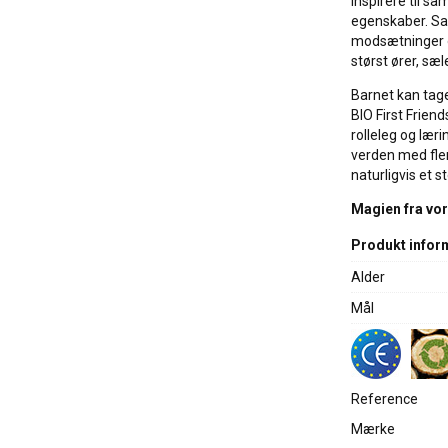
inspirere til s
egenskaber. Sam
modsætninger 
størst ører, sæl
Barnet kan ta
BIO First Friend
rolleleg og læri
verden med fler
naturligvis et 
Magien fra vore
Produkt infor
Alder
Mål
Reference
Mærke