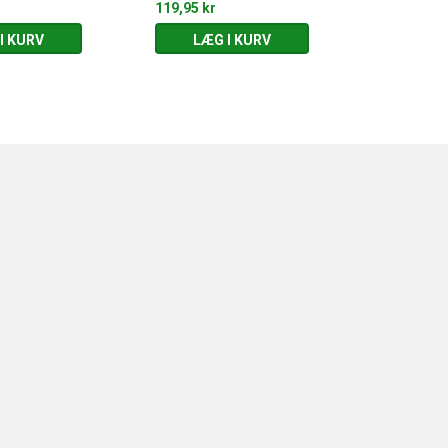
119,95 kr
119,95 kr
I KURV
LÆG I KURV
LÆG