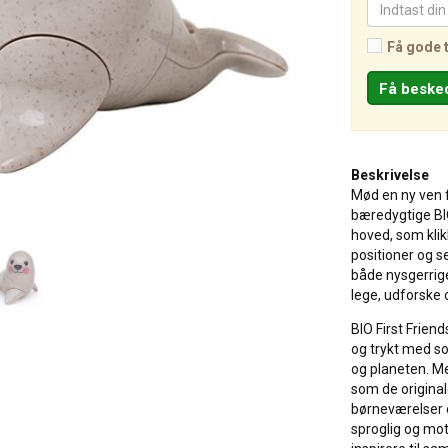
Få gode 
Beskrivelse
Mød en ny ven f
bæredygtige BI
hoved, som klikk
positioner og s
både nysgerrige
lege, udforske
BIO First Frien
og trykt med so
og planeten. M
som de original
børneværelser o
sproglig og mo