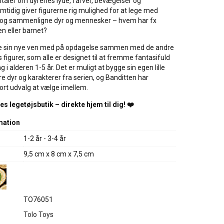
amtaler om dyrenes lyde, farver, bevægelser og
tidig giver figurerne rig mulighed for at lege med
og sammenligne dyr og mennesker – hvem har fx
en eller barnet?
ge sin nye ven med på opdagelse sammen med de andre
s figurer, som alle er designet til at fremme fantasifuld
ng i alderen 1-5 år. Det er muligt at bygge sin egen lille
e dyr og karakterer fra serien, og Banditten har
stort udvalg at vælge imellem.
s legetøjsbutik – direkte hjem til dig! ❤️
mation
1-2 år - 3-4 år
9,5 cm x 8 cm x 7,5 cm
TO76051
Tolo Toys