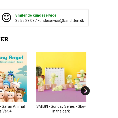
Smilende kundeservice
35 55 28 08 /
kundeservice@banditten.dk
LER
- Safari Animal
SMISKI - Sunday Series - Glow
SMISKI - Livin
s Ver. 4
in the dark
th