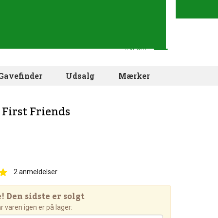
Din indkøbskurv
.. er tom
Gavefinder
Udsalg
Mærker
 First Friends
2
anmeldelser
 Den sidste er solgt
 varen igen er på lager: