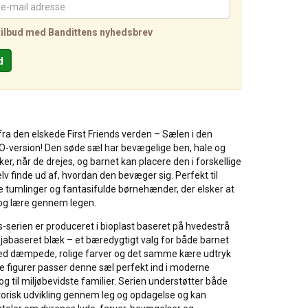
tilbud med Bandittens nyhedsbrev
ra den elskede First Friends verden – Sælen i den
O-version! Den søde sæl har bevægelige ben, hale og
er, når de drejes, og barnet kan placere den i forskellige
elv finde ud af, hvordan den bevæger sig. Perfekt til
 tumlinger og fantasifulde børnehænder, der elsker at
 og lære gennem legen.
ds-serien er produceret i bioplast baseret på hvedestrå
jabaseret blæk – et bæredygtigt valg for både barnet
ed dæmpede, rolige farver og det samme kære udtryk
e figurer passer denne sæl perfekt ind i moderne
g til miljøbevidste familier. Serien understøtter både
torisk udvikling gennem leg og opdagelse og kan