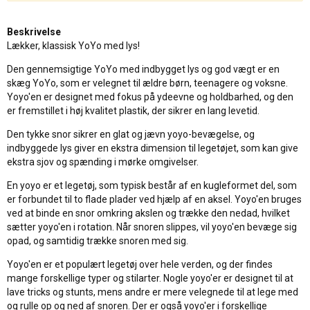
Beskrivelse
Lækker, klassisk YoYo med lys!
Den gennemsigtige YoYo med indbygget lys og god vægt er en
skæg YoYo, som er velegnet til ældre børn, teenagere og voksne.
Yoyo'en er designet med fokus på ydeevne og holdbarhed, og den
er fremstillet i høj kvalitet plastik, der sikrer en lang levetid.
Den tykke snor sikrer en glat og jævn yoyo-bevægelse, og
indbyggede lys giver en ekstra dimension til legetøjet, som kan give
ekstra sjov og spænding i mørke omgivelser.
En yoyo er et legetøj, som typisk består af en kugleformet del, som
er forbundet til to flade plader ved hjælp af en aksel. Yoyo'en bruges
ved at binde en snor omkring akslen og trække den nedad, hvilket
sætter yoyo'en i rotation. Når snoren slippes, vil yoyo'en bevæge sig
opad, og samtidig trække snoren med sig.
Yoyo'en er et populært legetøj over hele verden, og der findes
mange forskellige typer og stilarter. Nogle yoyo'er er designet til at
lave tricks og stunts, mens andre er mere velegnede til at lege med
og rulle op og ned af snoren. Der er også yoyo'er i forskellige