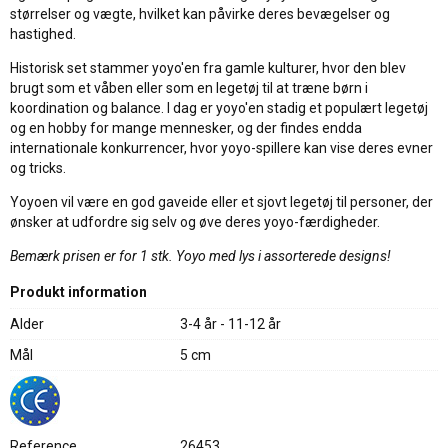
størrelser og vægte, hvilket kan påvirke deres bevægelser og
hastighed.
Historisk set stammer yoyo'en fra gamle kulturer, hvor den blev
brugt som et våben eller som en legetøj til at træne børn i
koordination og balance. I dag er yoyo'en stadig et populært legetøj
og en hobby for mange mennesker, og der findes endda
internationale konkurrencer, hvor yoyo-spillere kan vise deres evner
og tricks.
Yoyoen vil være en god gaveide eller et sjovt legetøj til personer, der
ønsker at udfordre sig selv og øve deres yoyo-færdigheder.
Bemærk prisen er for 1 stk. Yoyo med lys i assorterede designs!
Produkt information
Alder
3-4 år - 11-12 år
Mål
5 cm
Reference
26453