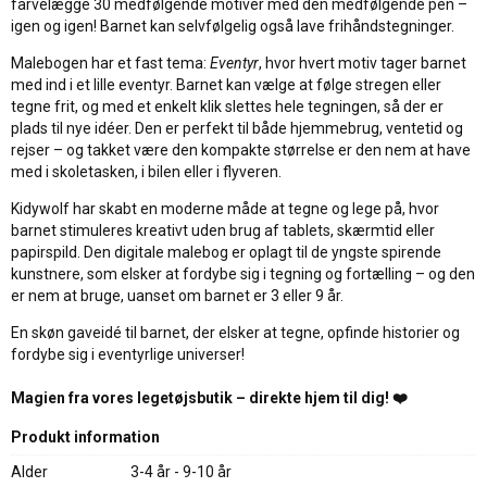
farvelægge 30 medfølgende motiver med den medfølgende pen –
igen og igen! Barnet kan selvfølgelig også lave frihåndstegninger.
Malebogen har et fast tema:
Eventyr
, hvor hvert motiv tager barnet
med ind i et lille eventyr. Barnet kan vælge at følge stregen eller
tegne frit, og med et enkelt klik slettes hele tegningen, så der er
plads til nye idéer. Den er perfekt til både hjemmebrug, ventetid og
rejser – og takket være den kompakte størrelse er den nem at have
med i skoletasken, i bilen eller i flyveren.
Kidywolf har skabt en moderne måde at tegne og lege på, hvor
barnet stimuleres kreativt uden brug af tablets, skærmtid eller
papirspild. Den digitale malebog er oplagt til de yngste spirende
kunstnere, som elsker at fordybe sig i tegning og fortælling – og den
er nem at bruge, uanset om barnet er 3 eller 9 år.
En skøn gaveidé til barnet, der elsker at tegne, opfinde historier og
fordybe sig i eventyrlige universer!
Magien fra vores legetøjsbutik – direkte hjem til dig! ❤️
Produkt information
Alder
3-4 år - 9-10 år