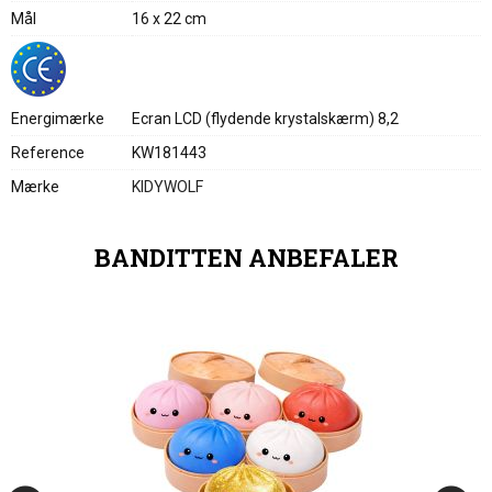
Mål
16 x 22 cm
Energimærke
Ecran LCD (flydende krystalskærm) 8,2
Reference
KW181443
Mærke
KIDYWOLF
BANDITTEN ANBEFALER