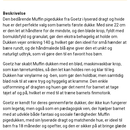
Beskrivelse
Den bedårende Muffin pigedukke fra Goetz i lyserød dragt og hvide
hue er det perfekte valg som barnets første dukke. Med sine 22 cm
er den let at håndtere for de mindste, og den bløde krop, fyldt med
bomuldsfyld og granulat, gør den ekstra behagelig at holde om.
Dukken vejer omkring 140 g, hvilket gør den ideel for små hænder at
bære rundt, og de håndmalede blå øjne giver den et unikt og
naturligt udtryk, som vil gøre den til en favorit hos børn.
Goetz har skabt Muffin dukken med en blød, maskinvaskbar krop,
som kan tørretumbles, så den let kan holdes ren og klar til leg.
Dukken har vinylarme og -ben, som gør den holdbar, men samtidig
blød nok til at være tryg og hyggelig at kramme. Den enkle
udformning af dragten og huen gør det nemt for barnet at tage
tøjet af og på, hvilket er med til at træne barnets finmotorik.
Goetz er kendt for deres gennemførte dukker, der ikke kun fungerer
som legetøj, men også som en pædagogisk ven, der hjælper barnet
med at udvikle både fantasi og sociale færdigheder. Muffin
pigedukken, med sin lyserøde dragt og matchende hue, er ideel til
børn fra 18 måneder og opefter, og den er sikker på at bringe glæde