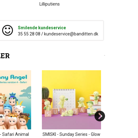
Lilliputiens
Smilende kundeservice
35 55 28 08 /
kundeservice@banditten.dk
LER
- Safari Animal
SMISKI - Sunday Series - Glow
SMISKI - Livin