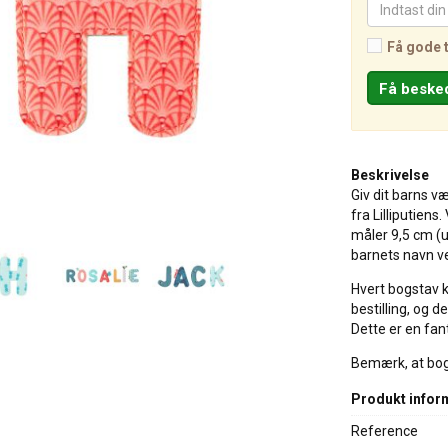
Få gode 
Beskrivelse
Giv dit barns v
fra Lilliputiens
måler 9,5 cm (
barnets navn ve
Hvert bogstav 
bestilling, og 
Dette er en fant
Bemærk, at bogs
Produkt infor
Reference