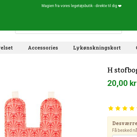
Magien fra vores legetøjsbutik - direkte til dig ❤️
elset
Accessories
Lykønskningskort
H stofbo
20,00 kr
Desværre!
Få besked når