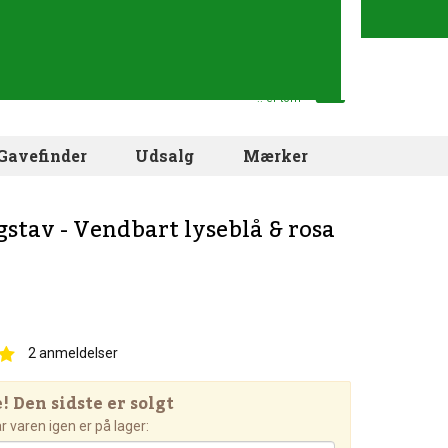
Din indkøbskurv
.. er tom
Gavefinder
Udsalg
Mærker
gstav - Vendbart lyseblå & rosa
2
anmeldelser
 Den sidste er solgt
 varen igen er på lager: