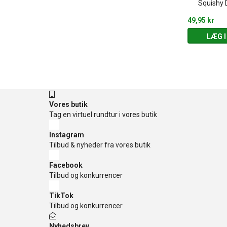
ark
(3-5 år)
Squishy 
169,95 kr
49,95 kr
 KURV
LÆG I KURV
LÆG I
Vores butik
Tag en virtuel rundtur i vores butik
Instagram
Tilbud & nyheder fra vores butik
Facebook
Tilbud og konkurrencer
TikTok
Tilbud og konkurrencer
Nyhedsbrev