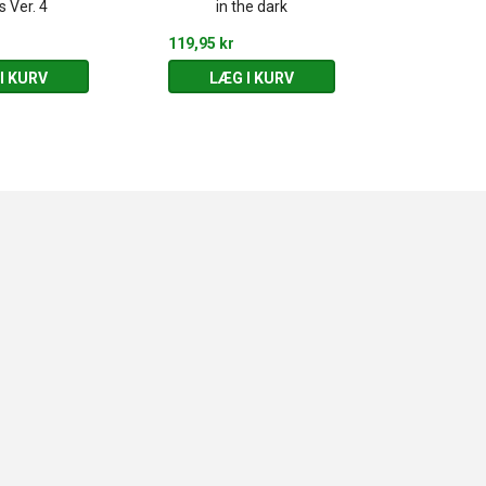
s Ver. 4
in the dark
th
119,95 kr
119,95 kr
I KURV
LÆG I KURV
LÆG