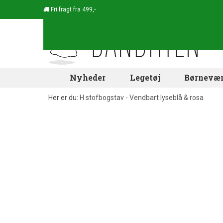
Fri fragt fra 499,-
Nyheder
Legetøj
Børnevær
Her er du:
H stofbogstav - Vendbart lyseblå & rosa