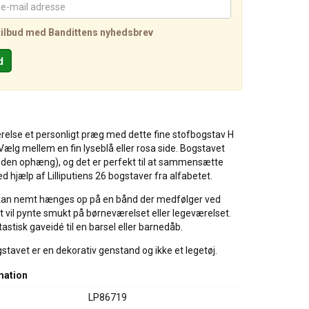
tilbud med Bandittens nyhedsbrev
ærelse et personligt præg med dette fine stofbogstav H
. Vælg mellem en fin lyseblå eller rosa side. Bogstavet
uden ophæng), og det er perfekt til at sammensætte
d hjælp af Lilliputiens 26 bogstaver fra alfabetet.
kan nemt hænges op på en bånd der medfølger ved
det vil pynte smukt på børneværelset eller legeværelset.
astisk gaveidé til en barsel eller barnedåb.
tavet er en dekorativ genstand og ikke et legetøj.
mation
LP86719