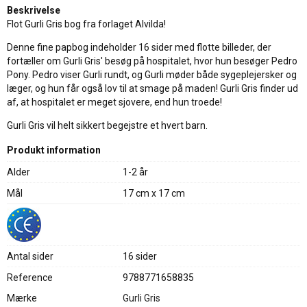
Beskrivelse
Flot Gurli Gris bog fra forlaget Alvilda!
Denne fine papbog indeholder 16 sider med flotte billeder, der
fortæller om Gurli Gris' besøg på hospitalet, hvor hun besøger Pedro
Pony. Pedro viser Gurli rundt, og Gurli møder både sygeplejersker og
læger, og hun får også lov til at smage på maden! Gurli Gris finder ud
af, at hospitalet er meget sjovere, end hun troede!
Gurli Gris vil helt sikkert begejstre et hvert barn.
Produkt information
Alder
1-2 år
Mål
17 cm x 17 cm
Antal sider
16 sider
Reference
9788771658835
Mærke
Gurli Gris