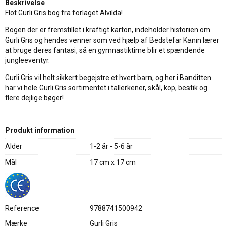
Beskrivelse
Flot Gurli Gris bog fra forlaget Alvilda!
Bogen der er fremstillet i kraftigt karton, indeholder historien om
Gurli Gris og hendes venner som ved hjælp af Bedstefar Kanin lærer
at bruge deres fantasi, så en gymnastiktime blir et spændende
jungleeventyr.
Gurli Gris vil helt sikkert begejstre et hvert barn, og her i Banditten
har vi hele Gurli Gris sortimentet i tallerkener, skål, kop, bestik og
flere dejlige bøger!
Produkt information
Alder
1-2 år - 5-6 år
Mål
17 cm x 17 cm
Reference
9788741500942
Mærke
Gurli Gris