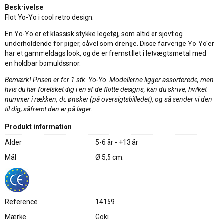
Beskrivelse
Flot Yo-Yo i cool retro design.
En Yo-Yo er et klassisk stykke legetøj, som altid er sjovt og
underholdende for piger, såvel som drenge. Disse farverige Yo-Yo'er
har et gammeldags look, og de er fremstillet i letvægtsmetal med
en holdbar bomuldssnor.
Bemærk! Prisen er for 1 stk. Yo-Yo. Modellerne ligger assorterede, men
hvis du har forelsket dig i en af de flotte designs, kan du skrive, hvilket
nummer i rækken, du ønsker (på oversigtsbilledet), og så sender vi den
til dig, såfremt den er på lager.
Produkt information
Alder
5-6 år - +13 år
Mål
Ø 5,5 cm.
Reference
14159
Mærke
Goki