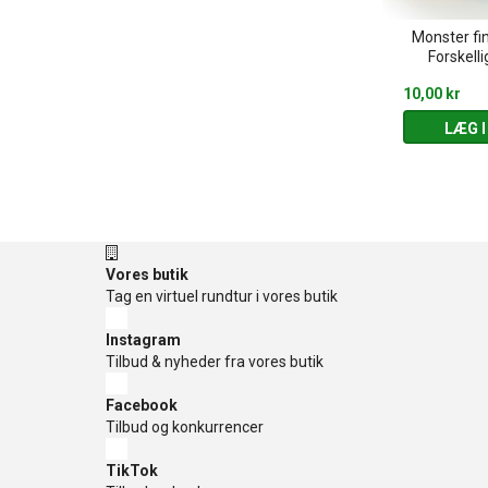
riehøne -
1 stk. Pearlife Stræk frø -
Monster fi
e farver
Assorterede farver
Forskelli
10,00 kr
10,00 kr
 KURV
LÆG I KURV
LÆG I
Vores butik
Tag en virtuel rundtur i vores butik
Instagram
Tilbud & nyheder fra vores butik
Facebook
Tilbud og konkurrencer
TikTok