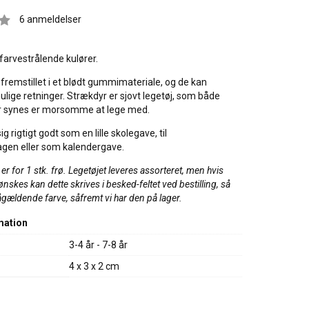
6
anmeldelser
 farvestrålende kulører.
 fremstillet i et blødt gummimateriale, og de kan
mulige retninger. Strækdyr er sjovt legetøj, som både
r synes er morsomme at lege med.
g rigtigt godt som en lille skolegave, til
gen eller som kalendergave.
r for 1 stk. frø. Legetøjet leveres assorteret, men h
vis
ønskes kan dette skrives i besked-feltet ved bestilling, så
gældende farve, såfremt vi har den på lager.
mation
3-4 år - 7-8 år
4 x 3 x 2 cm