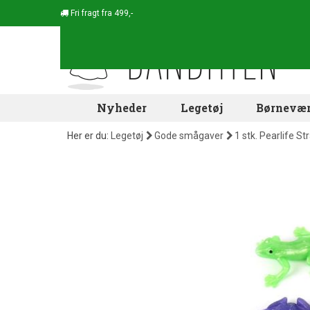
Fri fragt fra 499,-
Nyheder
Legetøj
Børnevær
Her er du:
Legetøj
Gode smågaver
1 stk. Pearlife S