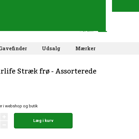
Din indkøbskurv
.. er tom
Gavefinder
Udsalg
Mærker
arlife Stræk frø - Assorterede
r i webshop og butik
Læg i kurv