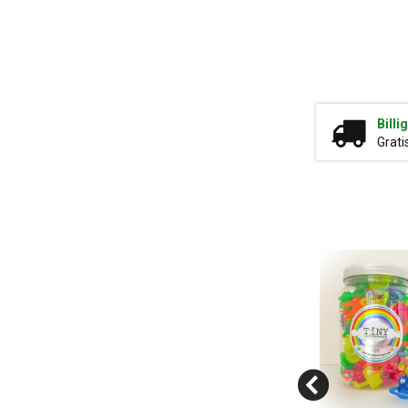
Billi
Grati