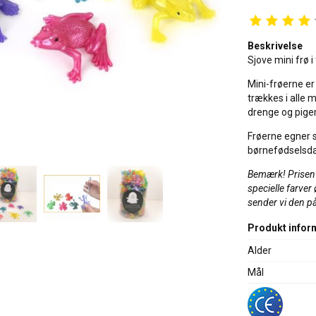
Beskrivelse
Sjove mini frø i
Mini-frøerne er
trækkes i alle 
drenge og pige
Frøerne egner si
børnefødselsda
Bemærk! Prisen e
specielle farver 
sender vi den på
Produkt infor
Alder
Mål