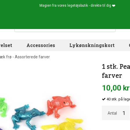
Magien fra vores legetøjsbutik - direkte til dig ❤️
elset
Accessories
Lykønskningskort
træk frø - Assorterede farver
1 stk. Pe
farver
10,00 kr
40
stk.
på lage
Antal