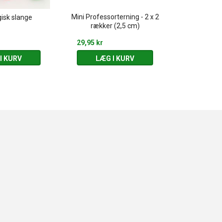
Mini Professorterning - 2 x 2
Lang slange 
isk slange
rækker (2,5 cm)
- Fle
29,95 kr
39,95 kr
I KURV
LÆG I KURV
LÆG