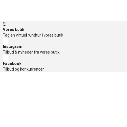
Vores butik
Tag en virtuel rundtur i vores butik
Instagram
Tilbud & nyheder fra vores butik
Facebook
Tilbud og konkurrencer
TikTok
Tilbud og konkurrencer
Nyhedsbrev
Få de gode tilbud først, tilmeld dig her
Sikker betaling
Nyttige links