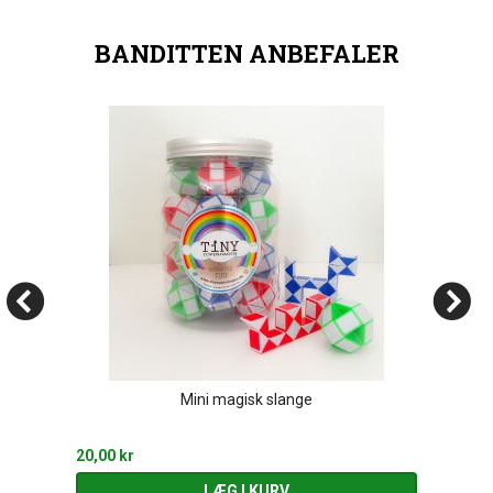
BANDITTEN ANBEFALER
Mini magisk slange
20,00 kr
LÆG I KURV