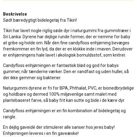
Beskrivelse
Sødt bæredygtigt bidelegetøj fra Tikiri!
Tikiri har lavet nogle rigtig søde dyr i naturgummi fra gummitræer i
Sri Lanka. Dyrene har dejlige runde former, der er nemme for baby
at gribe og holde om. Når den fine candyfloss enhjørning bevæges
fremkommer en fin lyd, da der er en klokke inde i maven. Derudover
er enhjørningens hale lavet i økologisk bomuldsstof, som knitrer.
Candyfloss enhjørningen er fantastisk blød og god for babys
gummer, når tænderne værker. Den er vandfast og uden huller, så
der ikke gemmer sig bakterier.
Naturgummi dyrene er fri for BPA, Phthalat, PVC, er bionedbrydelige
og holdbare og dermed 100% miljøvenlige samt malet med
plantebaseret farve, så baby frit kan sutte og bide i de kære dyr.
Candyfloss enhjørningen er en fin kombination af bidelegetøj og
rangle.
En dejlig gaveidé der stimulerer alle sanser hos jeres baby!
Enhjørningen leveres i en fin gaveæske!