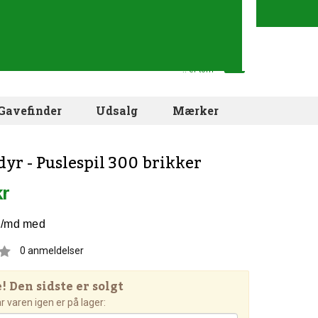
Din indkøbskurv
.. er tom
Gavefinder
Udsalg
Mærker
dyr - Puslespil 300 brikker
kr
0
anmeldelser
 Den sidste er solgt
 varen igen er på lager: