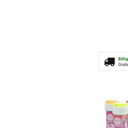
Billi
Grati