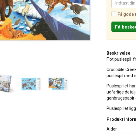
Få gode 
Beskrivelse
Flot puslespil f
Crocodile Creek
puslespil med mo
Puslespillet har
udførlige detal
genbrugspapir 
Puslespillet li
Produkt infor
Alder