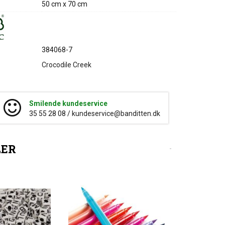
50 cm x 70 cm
384068-7
Crocodile Creek
Smilende kundeservice
35 55 28 08 /
kundeservice@banditten.dk
LER