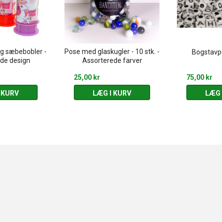
ng sæbebobler -
Pose med glaskugler - 10 stk. -
Bogstavpe
de design
Assorterede farver
25,00 kr
75,00 kr
 KURV
LÆG I KURV
LÆG 