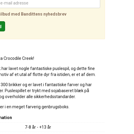
tilbud med Bandittens nyhedsbrev
ra Crocodile Creek!
 har lavet nogle fantastiske puslespil, og dette fine
tiv af et utal af flotte dyr fra istiden, er et af dem.
 300 brikker og er lavet i fantastiske farver og har
jer. Puslespillet er trykt med sojabaseret blæk på
og overholder alle sikkerhedsstandarder.
gger i en meget farverig genbrugsboks.
mation
7-8 år - +13 år