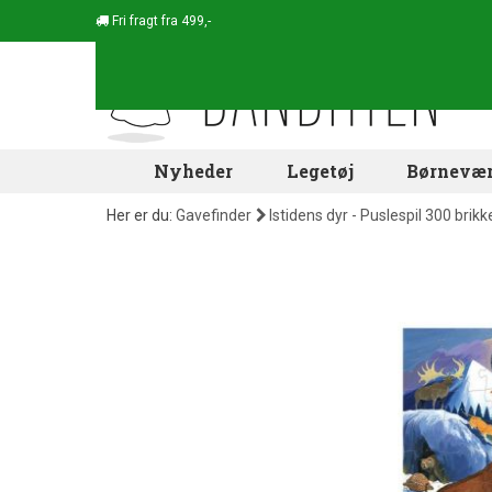
Fri fragt fra 499,-
Nyheder
Legetøj
Børnevær
Her er du:
Gavefinder
Istidens dyr - Puslespil 300 brikk