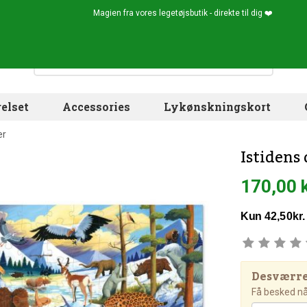
Magien fra vores legetøjsbutik - direkte til dig ❤️
elset
Accessories
Lykønskningskort
er
Istidens 
170,00 
Desværre!
Få besked når