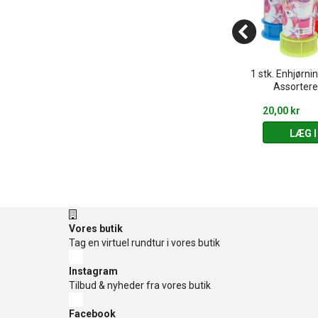
Smukke blomster - Glimmer
1 stk. Enhjørni
ed frugtduft
tatoveringer
Assortere
39,95 kr
20,00 kr
 KURV
LÆG I KURV
LÆG I
Vores butik
Tag en virtuel rundtur i vores butik
Instagram
Tilbud & nyheder fra vores butik
Facebook