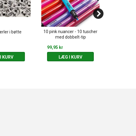
10 pink nuancer - 10 tuscher
Prinses
rler i bøtte
med dobbelt-tip
Silhuetpusles
99,95 kr
119,95 kr
I KURV
LÆG I KURV
LÆG