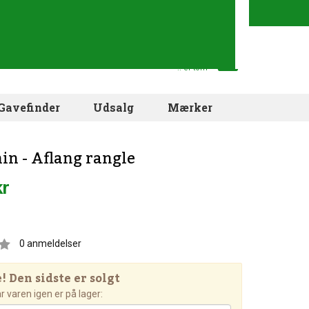
Din indkøbskurv
.. er tom
Gavefinder
Udsalg
Mærker
in - Aflang rangle
kr
0
anmeldelser
 Den sidste er solgt
 varen igen er på lager: