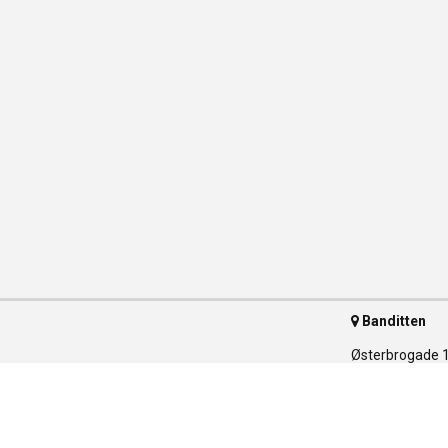
Banditten
Østerbrogade 
2100 Københav
Telefon 35 55 
ser