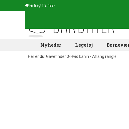
Fri fragt fra 499,-
Nyheder
Legetøj
Børnevær
Her er du:
Gavefinder
Hvid kanin - Aflang rangle