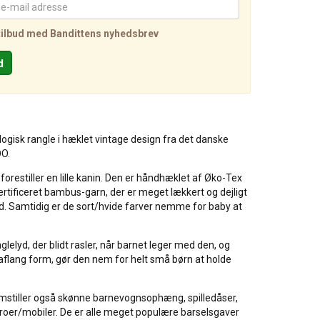
tilbud med Bandittens nyhedsbrev
ogisk rangle i hæklet vintage design fra det danske
OO.
forestiller en lille kanin. Den er håndhæklet af Øko-Tex
rtificeret bambus-garn, der er meget lækkert og dejligt
ed. Samtidig er de sort/hvide farver nemme for baby at
glelyd, der blidt rasler, når barnet leger med den, og
aflang form, gør den nem for helt små børn at holde
stiller også skønne barnevognsophæng, spilledåser,
oer/mobiler. De er alle meget populære barselsgaver