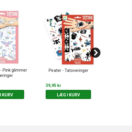
 - Pink glimmer
Monster 
Pirater - Tatoveringer
eringer
Forskel
39,95 kr
10,00 kr
I KURV
LÆG I KURV
LÆG