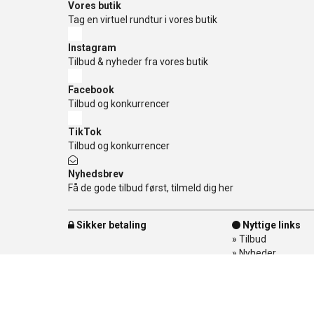
Vores butik
Tag en virtuel rundtur i vores butik
Instagram
Tilbud & nyheder fra vores butik
Facebook
Tilbud og konkurrencer
TikTok
Tilbud og konkurrencer
Nyhedsbrev
Få de gode tilbud først, tilmeld dig her
Sikker betaling
Nyttige links
»
Tilbud
»
Nyheder
»
Kontakt os
»
Mærker
»
Levering
»
Handelsbetingel