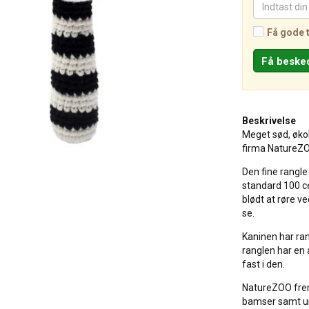
Få gode 
Beskrivelse
Meget sød, økol
firma NatureZ
Den fine rangle 
standard 100 ce
blødt at røre v
se.
Kaninen har ran
ranglen har en 
fast i den.
NatureZOO frem
bamser samt ur