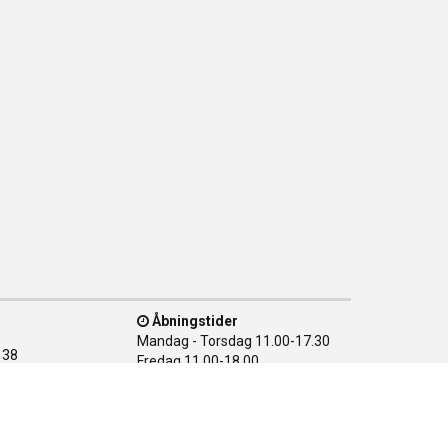
Åbningstider
Mandag - Torsdag
11.00-17.30
138
Fredag
11.00-18.00
n Ø
Lørdag
10.00-15.00
28 08
Søndag
LUKKET