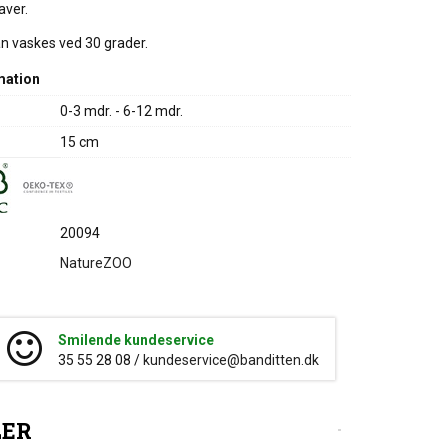
aver.
n vaskes ved 30 grader.
mation
0-3 mdr. - 6-12 mdr.
15 cm
20094
NatureZOO
Smilende kundeservice
35 55 28 08 /
kundeservice@banditten.dk
LER