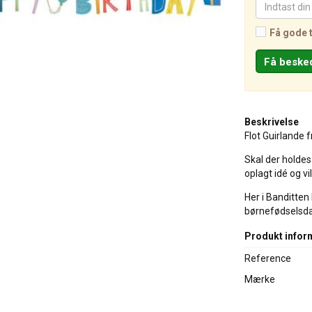
Få gode 
Beskrivelse
Flot Guirlande 
Skal der holde
oplagt idé og vil
Her i Banditten h
børnefødselsd
Produkt infor
Reference
Mærke