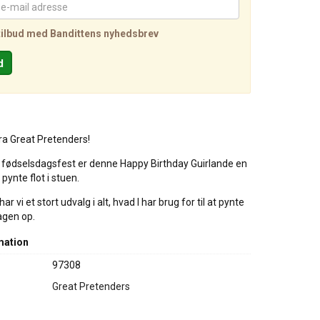
tilbud med Bandittens nyhedsbrev
fra Great Pretenders!
s fødselsdagsfest er denne Happy Birthday Guirlande en
 pynte flot i stuen.
ar vi et stort udvalg i alt, hvad I har brug for til at pynte
agen op.
mation
97308
Great Pretenders