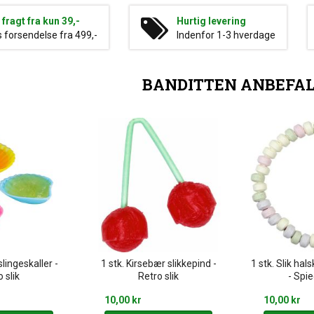
g fragt fra kun 39,-
Hurtig levering
s forsendelse fra 499,-
Indenfor 1-3 hverdage
BANDITTEN ANBEFA
slingeskaller -
1 stk. Kirsebær slikkepind -
1 stk. Slik hal
 slik
Retro slik
- Spi
10,00 kr
10,00 kr