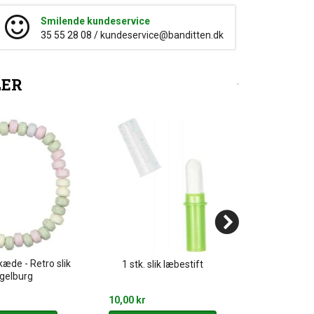
Smilende kundeservice
35 55 28 08 /
kundeservice@banditten.dk
LER
skæde - Retro slik
1 stk. slik læbestift
Happy Bir
egelburg
10,00 kr
59,95 kr