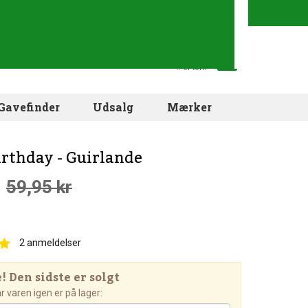
Din indkøbskurv
.. er tom
Gavefinder
Udsalg
Mærker
rthday - Guirlande
59,95 kr
2
anmeldelser
 Den sidste er solgt
 varen igen er på lager: