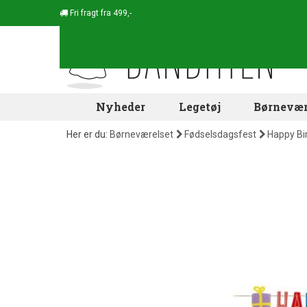
Fri fragt fra 499,-
Nyheder
Legetøj
Børnevær
Her er du:
Børneværelset
Fødselsdagsfest
Happy Bir