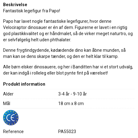
Beskrivelse
Fantastisk legefigur fra Papo!
Papo har lavet nogle fantastiske legefigurer, hvor denne
Velociraptor dinosauer er én af dem. Figurerne er lavet i en rigtig
god plastikkvalitet og er håndmalet, så de virker meget naturtro, og
er selvfølgelig helt uden phthalater.
Denne frygtindgydende, kødædende dino kan åbne munden, så
man kan se dens skarpe tænder, og den er helt klar til kamp.
Alle børn elsker dinosauere, og her i Banditten har vi et stort udvalg,
der kan indgå i rolleleg eller blot pynte fint på værelset!
Produkt information
Alder
3-4 år - 9-10 år
Mål
18 cm x 8 cm
Reference
PA55023