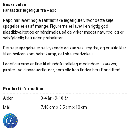
Beskrivelse
Fantastisk legefigur fra Papo!
Papo har lavet nogle fantastiske legefigurer, hvor dette seje
spøgelse er ét af mange. Figurerne er lavet i en rigtig god
plastikkvalitet og er håndmalet, så de virker meget naturtro, og er
selvfølgelig helt uden phthalater.
Det seje spøgelse er selvlysende og kan ses i mørke, og er altid klar
til en hvilken som helst kamp, det skal medvirke i.
Legefigurerne er fine til at indgå i rolleleg med ridder-, sørøver,-
pirater- og dinosauerfigurer, som alle kan findes her i Banditten!
Produkt information
Alder
3-4 år - 9-10 år
Mål
7,40 cm x 5,5 cm x 10 cm