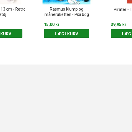
t 13 cm - Retro
Rasmus Klump og
Pirater - 
etøj
måneraketten - Pixi bog
15,00 kr
39,95 kr
 KURV
LÆG I KURV
LÆG 