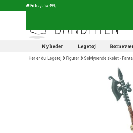
Fri fragt fra 499,-
Nyheder
Legetøj
Børnevær
Her er du:
Legetøj
Figurer
Selvlysende skelet - Fanta