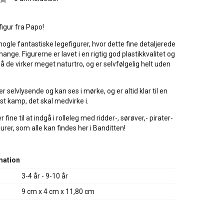
figur fra Papo!
nogle fantastiske legefigurer, hvor dette fine detaljerede
mange. Figurerne er lavet i en rigtig god plastikkvalitet og
å de virker meget naturtro, og er selvfølgelig helt uden
er selvlysende og kan ses i mørke, og er altid klar til en
st kamp, det skal medvirke i.
 fine til at indgå i rolleleg med ridder-, sørøver,- pirater-
urer, som alle kan findes her i Banditten!
mation
3-4 år - 9-10 år
9 cm x 4 cm x 11,80 cm