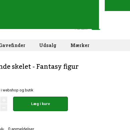
Din indkøbskurv
.. er tom
Gavefinder
Udsalg
Mærker
nde skelet - Fantasy figur
r i webshop og butik
Læg i kurv
0
anmeldelser