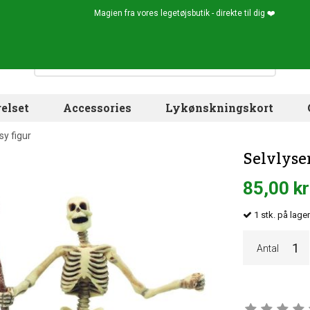
Magien fra vores legetøjsbutik - direkte til dig ❤️
elset
Accessories
Lykønskningskort
sy figur
Selvlyse
85,00 kr
1
stk.
på lage
Antal