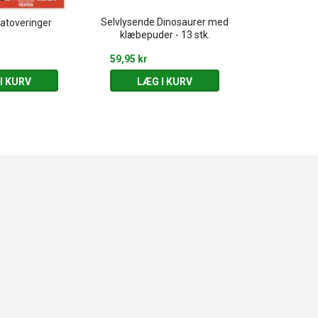
Selvlysende Dinosaurer med
Tatoveringer
Hajer - 30 pl
klæbepuder - 13 stk.
59,95 kr
49,95 kr
I KURV
LÆG I KURV
LÆG