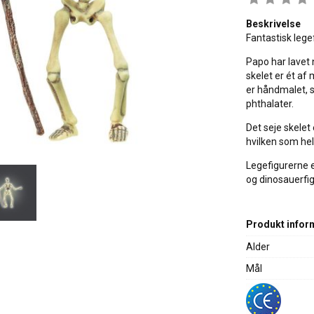
Beskrivelse
Fantastisk lege
Papo har lavet 
skelet er ét af 
er håndmalet, s
phthalater.
Det seje skelet 
hvilken som hel
Legefigurerne er
og dinosauerfig
Produkt infor
Alder
Mål