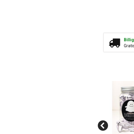
Billi
Grati