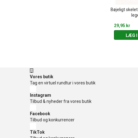
day Series -
SMISKI - Serie 1 - Glow in the
Bøjeligt skele
he dark
dark
leg
119,95 kr
29,95 kr
 KURV
LÆG I KURV
LÆG I
Vores butik
Tag en virtuel rundtur i vores butik
Instagram
Tilbud & nyheder fra vores butik
Facebook
Tilbud og konkurrencer
TikTok