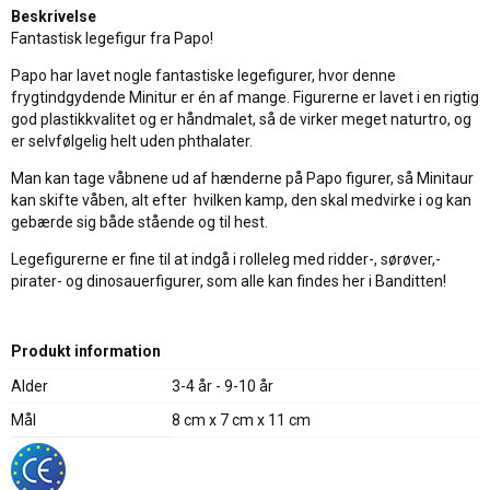
Beskrivelse
Fantastisk legefigur fra Papo!
Papo har lavet nogle fantastiske legefigurer, hvor denne
frygtindgydende Minitur er én af mange. Figurerne er lavet i en rigtig
god plastikkvalitet og er håndmalet, så de virker meget naturtro, og
er selvfølgelig helt uden phthalater.
Man kan tage våbnene ud af hænderne på Papo figurer, så Minitaur
kan skifte våben, alt efter hvilken kamp, den skal medvirke i og kan
gebærde sig både stående og til hest.
Legefigurerne er fine til at indgå i rolleleg med ridder-, sørøver,-
pirater- og dinosauerfigurer, som alle kan findes her i Banditten!
Produkt information
Alder
3-4 år - 9-10 år
Mål
8 cm x 7 cm x 11 cm