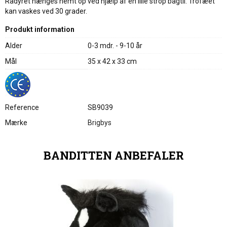
Rådyret hænges nemt op ved hjælp af en lille strop bagtil. Trofæet
kan vaskes ved 30 grader.
Produkt information
Alder
0-3 mdr. - 9-10 år
Mål
35 x 42 x 33 cm
Reference
SB9039
Mærke
Brigbys
BANDITTEN ANBEFALER