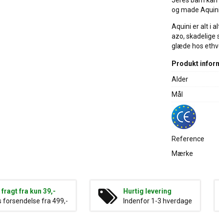
Jeres barn kan
og made Aquini
Aquini er alt i 
azo, skadelige 
glæde hos ethv
Produkt infor
Alder
Mål
Reference
Mærke
g fragt fra kun 39,-
Hurtig levering
s forsendelse fra 499,-
Indenfor 1-3 hverdage