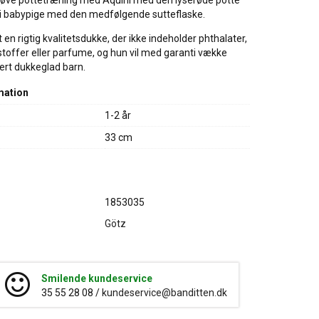
 øve pottetræning med Aquini med den lyserøde potte
 babypige med den medfølgende sutteflaske.
alt en rigtig kvalitetsdukke, der ikke indeholder phthalater,
stoffer eller parfume, og hun vil med garanti vække
ert dukkeglad barn.
mation
1-2 år
33 cm
1853035
Götz
Smilende kundeservice
35 55 28 08 /
kundeservice@banditten.dk