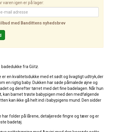
 varen igen er på lager:
tilbud med Bandittens nyhedsbrev
yl badedukke fra Götz.
 er en kvalitetsdukke med et sødt og livagtigt udtryk,der
m en rigtig baby. Dukken har søde påmalede øjne og
 badet og derefter tørret med det fine badelagen. Når hun
det, kan barnet trøste babypigen med den medfølgende
ten kan ikke gå helt ind i babypigens mund. Den sidder
 har folder på lårene, detaljerede fingre og tæer og er
este badetøj.