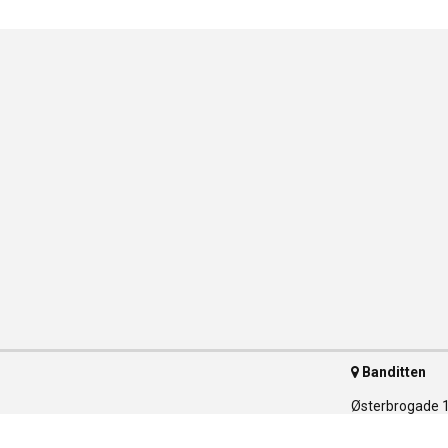
Banditten
Østerbrogade 
2100 Københav
Telefon 35 55 