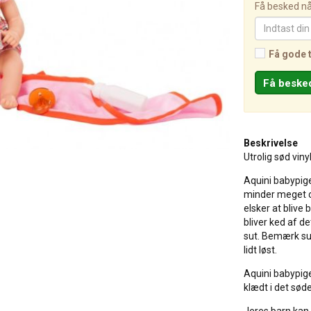
Få besked når
Få gode 
Beskrivelse
Utrolig sød vin
Aquini babypige
minder meget o
elsker at blive
bliver ked af 
sut. Bemærk sut
lidt løst.
Aquini babypige
klædt i det sød