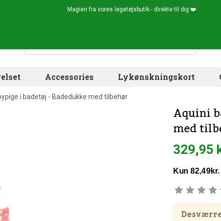
Magien fra vores legetøjsbutik - direkte til dig ❤️
elset
Accessories
Lykønskningskort
bypige i badetøj - Badedukke med tilbehør
Aquini b
med tilb
329,95 
Desværre!