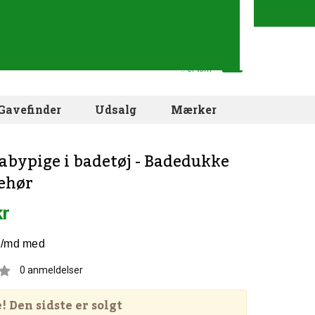
Din indkøbskurv
.. er tom
Gavefinder
Udsalg
Mærker
abypige i badetøj - Badedukke
ehør
kr
0
anmeldelser
 Den sidste er solgt