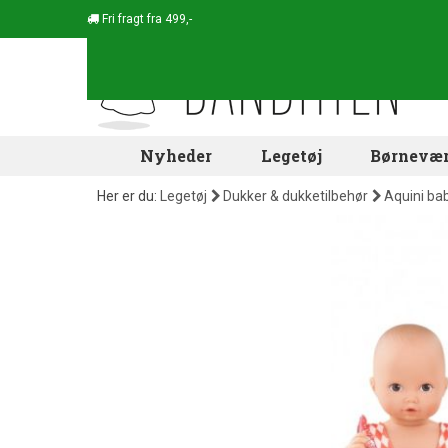
Fri fragt fra 499,-
Nyheder
Legetøj
Børnevær
Her er du:
Legetøj
Dukker & dukketilbehør
Aquini ba