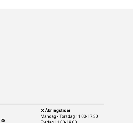
Åbningstider
Mandag - Torsdag
11.00-17.30
138
Fredag
11.00-18.00
n Ø
Lørdag
10.00-15.00
28 08