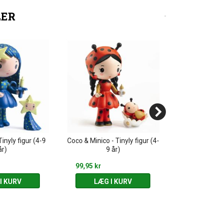
LER
Tinyly figur (4-9
Coco & Minico - Tinyly figur (4-
Bluchka & In
år)
9 år)
dukkehus & 2
99,95 kr
309,95 kr
I KURV
LÆG I KURV
LÆG