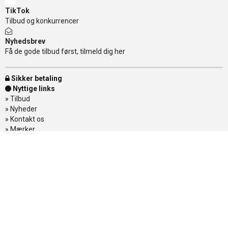
TikTok
Tilbud og konkurrencer
Nyhedsbrev
Få de gode tilbud først, tilmeld dig her
Sikker betaling
Nyttige links
»
Tilbud
»
Nyheder
»
Kontakt os
»
Mærker
»
Levering
»
Handelsbetingelser
»
Om Banditten
»
Returnering af varer
»
Spor din ordre
Banditten
Åbningstider
Mandag - Torsdag
11.00-17.30
Østerbrogade 138
Fredag
11.00-18.00
2100 København Ø