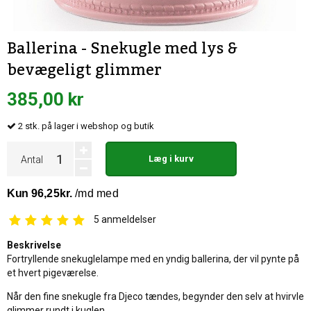
Ballerina - Snekugle med lys &
bevægeligt glimmer
385,00 kr
2
stk.
på lager i webshop og butik
Læg i kurv
Antal
5
anmeldelser
Beskrivelse
Fortryllende snekuglelampe med en yndig ballerina, der vil pynte på
et hvert pigeværelse.
Når den fine snekugle fra Djeco tændes, begynder den selv at hvirvle
glimmer rundt i kuglen.