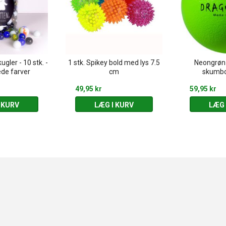
gler - 10 stk. -
1 stk. Spikey bold med lys 7.5
Neongrøn
de farver
cm
skumbo
49,95 kr
59,95 kr
 KURV
LÆG I KURV
LÆG 