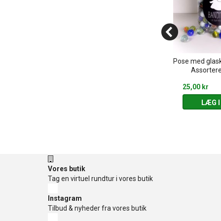
nosaur skelet
Shooting Hoops - Basketball
Pose med glasku
d
spil (5-9 år)
Assortere
129,95 kr
25,00 kr
 KURV
LÆG I KURV
LÆG I
Vores butik
Tag en virtuel rundtur i vores butik
Instagram
Tilbud & nyheder fra vores butik