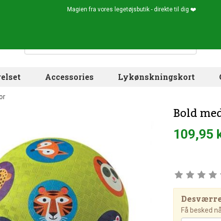
Magien fra vores legetøjsbutik - direkte til dig ❤️
elset
Accessories
Lykønskningskort
or
Bold med
109,95 
Desværre!
Få besked når