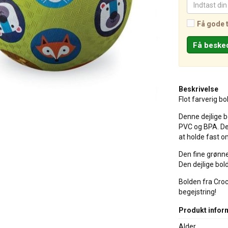
Få gode 
Beskrivelse
Flot farverig bo
Denne dejlige bo
PVC og BPA. Den
at holde fast o
Den fine grønne
Den dejlige bol
Bolden fra Croco
begejstring!
Produkt infor
Alder