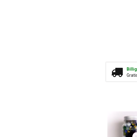
Billi
Grati