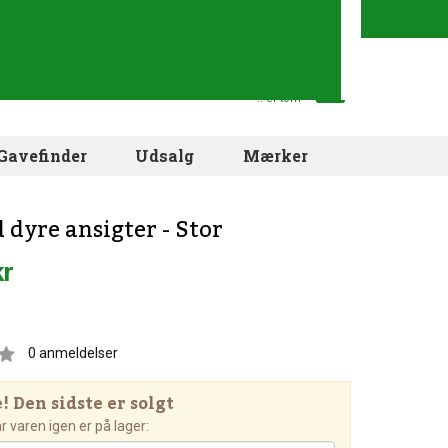
Din indkøbskurv
.. er tom
Gavefinder
Udsalg
Mærker
 dyre ansigter - Stor
kr
0
anmeldelser
 Den sidste er solgt
 varen igen er på lager: