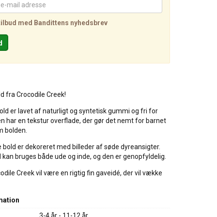
tilbud med Bandittens nyhedsbrev
ld fra Crocodile Creek!
ld er lavet af naturligt og syntetisk gummi og fri for
 har en tekstur overflade, der gør det nemt for barnet
m bolden.
 bold er dekoreret med billeder af søde dyreansigter.
d kan bruges både ude og inde, og den er genopfyldelig.
dile Creek vil være en rigtig fin gaveidé, der vil vække
mation
3-4 år - 11-12 år