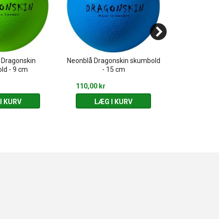
 Dragonskin
Neonblå Dragonskin skumbold
1 stk. Mini g
ld - 9 cm
- 15 cm
2,5 cm - As
110,00 kr
10,00 kr
I KURV
LÆG I KURV
LÆG