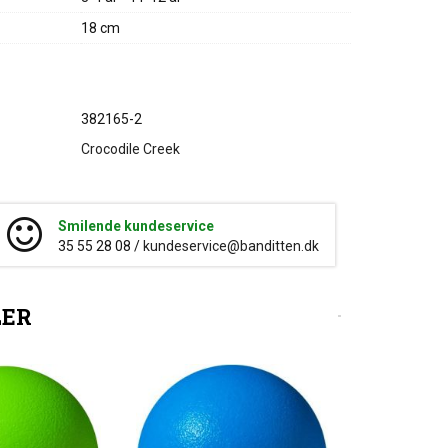
18 cm
382165-2
Crocodile Creek
Smilende kundeservice
35 55 28 08 /
kundeservice@banditten.dk
LER