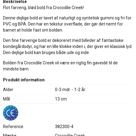
Beskrivelse
Flot farverig, blød bold fra Crocodile Creek!
Denne dejlige bold er lavet af naturligt og syntetisk gummi og fri for
PVC og BPA. Den har en tekstur overflade, der gør det nemt for
barnet at holde fast om bolden.
Den fine farverige bold er dekoreret med billeder af fantastiske
bondegårdsdyr, og har en lille klokke inden i, der giver en klassisk lyd.
Den dejlige bold kan bruges både ude og inde.
Bolden fra Crocodile Creek vil være en rigtig fin gaveidé til de
mindste børn.
Produkt information
Alder
0-3 mdr. - 1-2 år
Mål
13 cm
Reference
382300-4
Mærke
Crocodile Creek