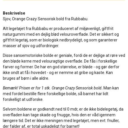
Beskrivelse
Sjov, Orange Crazy Sensorisk bold fra Rubbabu.
Alt legetøjet fra Rubbabu er produceret af miljøvenligt, giftfrit
naturgummi med en dejlig blød velouroverflade. Det er sikkert og
giftfrit legetøj, som er biologisk nedbrydeligt, og som garanterer
masser af sjov og udfordringer.
Disse sansemotoriske bolde er geniale, fordi de er dejlige at røre ved
den bløde kerne med velouragtige overflade. De fås i forskellige
farver og former. De har en god størrelse, er bløde - og gør derfor
ikke ondt at få i hovedet - og er nemme at gribe og kaste. Kan
bruges af børn i alle aldre.
Bemærk! Prisen er for 1 stk. Orange Crazy Sensorisk bold
.
Man kan
med fordel bestille flere forskellige bolde, så barnet har lidt
forskelligt at udforske.
Selvom boldene er godkendt ned til 0 mdr, er de ikke bidelegetøj, da
overfladen kan tage skade og fnugge, hvis den er våd igennem
længere tid. Det er ikke meningen med legetøjet, men evt. fnuller,
der falder af, er total uskadeligt for barnet!