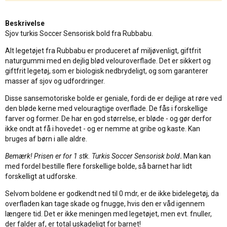
Beskrivelse
Sjov turkis Soccer Sensorisk bold fra Rubbabu.
Alt legetøjet fra Rubbabu er produceret af miljøvenligt, giftfrit
naturgummi med en dejlig blød velouroverflade. Det er sikkert og
giftfrit legetøj, som er biologisk nedbrydeligt, og som garanterer
masser af sjov og udfordringer.
Disse sansemotoriske bolde er geniale, fordi de er dejlige at røre ved
den bløde kerne med velouragtige overflade. De fås i forskellige
farver og former. De har en god størrelse, er bløde - og gør derfor
ikke ondt at få i hovedet - og er nemme at gribe og kaste. Kan
bruges af børn i alle aldre.
Bemærk! Prisen er for 1 stk. Turkis Soccer Sensorisk bold
.
Man kan
med fordel bestille flere forskellige bolde, så barnet har lidt
forskelligt at udforske.
Selvom boldene er godkendt ned til 0 mdr, er de ikke bidelegetøj, da
overfladen kan tage skade og fnugge, hvis den er våd igennem
længere tid. Det er ikke meningen med legetøjet, men evt. fnuller,
der falder af, er total uskadeligt for barnet!