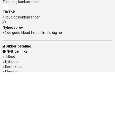
Tilbud og konkurrencer
TikTok
Tilbud og konkurrencer
Nyhedsbrev
Få de gode tilbud først, tilmeld dig her
Sikker betaling
Nyttige links
»
Tilbud
»
Nyheder
»
Kontakt os
»
Mærker
»
Levering
»
Handelsbetingelser
»
Om Banditten
»
Returnering af varer
»
Spor din ordre
Banditten
Åbningstider
Mandag - Torsdag
11.00-17.30