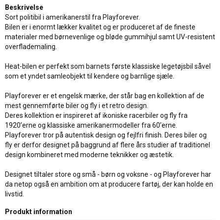
Beskrivelse
Sort politibil i amerikanerstil fra Playforever.
Bilen er i enormt lækker kvalitet og er produceret af de fineste
materialer med børnevenlige og bløde gummihjul samt UV-resistent
overflademaling.
Heat-bilen er perfekt som barnets første klassiske legetøjsbil såvel
som et yndet samleobjekt til kendere og barnlige sjæle.
Playforever er et engelsk mærke, der står bag en kollektion af de
mest gennemførte biler og fly i et retro design.
Deres kollektion er inspireret af ikoniske racerbiler og fly fra
1920’erne og klassiske amerikanermodeller fra 60’erne.
Playforever tror på autentisk design og fejlfri finish. Deres biler og
fly er derfor designet på baggrund af flere års studier af traditionel
design kombineret med moderne teknikker og æstetik.
Designet tiltaler store og små - børn og voksne - og Playforever har
da netop også en ambition om at producere fartøj, der kan holde en
livstid.
Produkt information