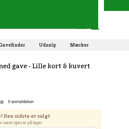
Din indkøbskurv
.. er tom
Gavefinder
Udsalg
Mærker
med gave - Lille kort & kuvert
0
anmeldelser
 Den sidste er solgt
 varen igen er på lager: