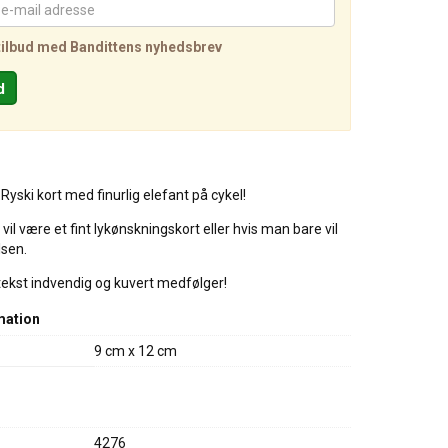
tilbud med Bandittens nyhedsbrev
 Ryski kort med finurlig elefant på cykel!
vil være et fint lykønskningskort eller hvis man bare vil
lsen.
tekst indvendig og kuvert medfølger!
mation
9 cm x 12 cm
4276