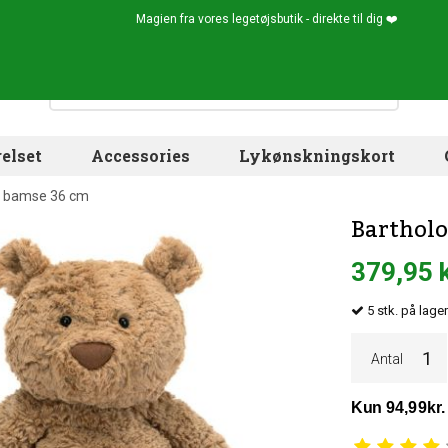
Magien fra vores legetøjsbutik - direkte til dig ❤️
elset
Accessories
Lykønskningskort
r bamse 36 cm
Bartholo
379,95 
5
stk.
på lager
Antal