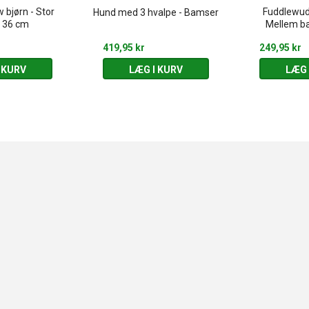
bjørn - Stor
Fuddlewudd
Hund med 3 hvalpe - Bamser
 36 cm
Mellem b
419,95 kr
249,95 kr
 KURV
LÆG I KURV
LÆG 