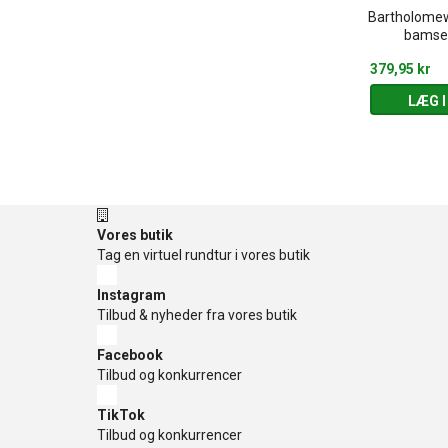
ck Kløver -
Bartholomew 
Hvid kanin hånddukke
bamse 15 cm
bamse
385,00 kr
379,95 kr
 KURV
LÆG I KURV
LÆG I
Vores butik
Tag en virtuel rundtur i vores butik
Instagram
Tilbud & nyheder fra vores butik
Facebook
Tilbud og konkurrencer
TikTok
Tilbud og konkurrencer