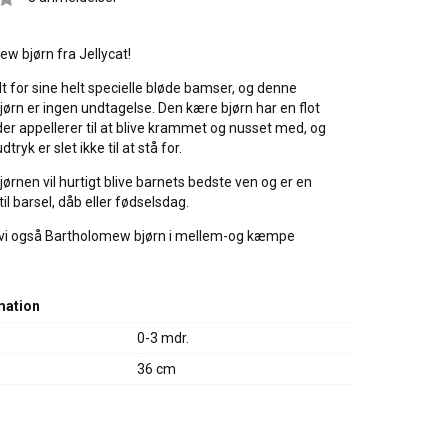
w bjørn fra Jellycat!
dt for sine helt specielle bløde bamser, og denne
rn er ingen undtagelse. Den kære bjørn har en flot
 der appellerer til at blive krammet og nusset med, og
ryk er slet ikke til at stå for.
rnen vil hurtigt blive barnets bedste ven og er en
il barsel, dåb eller fødselsdag.
r vi også Bartholomew bjørn i mellem-og kæmpe
mation
0-3 mdr.
36 cm