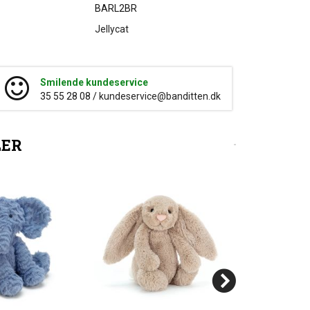
BARL2BR
Jellycat
Smilende kundeservice
35 55 28 08 /
kundeservice@banditten.dk
LER