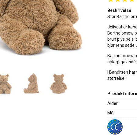
Beskrivelse
Stor Bartholome
Jellycat er ken
Bartholomew bjø
brun plys pels,
bjørnens søde udt
Bartholomew bjø
oplagt gaveidé t
I Banditten ha
størrelse!
Produkt infor
Alder
Mål