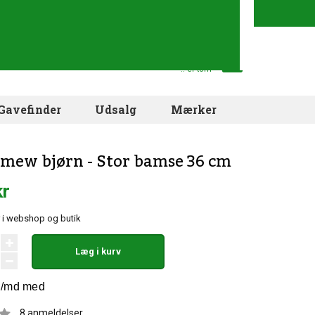
Din indkøbskurv
.. er tom
Gavefinder
Udsalg
Mærker
mew bjørn - Stor bamse 36 cm
kr
 i webshop og butik
Læg i kurv
8
anmeldelser