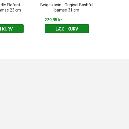
le Elefant -
Beige kanin - Original Bashful
Strawberry 
amse 23 cm
bamse 31 cm
Original Bas
229,95 kr
259,95 kr
I KURV
LÆG I KURV
LÆG