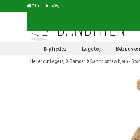
Fri fragt fra 499,-
Nyheder
Legetøj
Børnevær
Her er du:
Legetøj
Bamser
Bartholomew bjørn - Sto