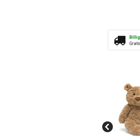
Billi
Grati