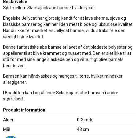
Beskrivelse
Sød mellem Slackajack abe bamse fra Jellycat!
Engelske Jellycat har gjort sig kendt for at lave skønne, sjove og
klassiske bamser og kaniner i den mest bløde og luksuriøse kvalitet.
Har du ikke før mærket en Jellycat bamse, vil du straks føle den
særligt bløde kvalitet.
Denne fantastiske abe bamse er lavet af det blødeste polyester og
appellerer til at blive krammet og nusset med. Den er slet ikke til at
stå for med sine lange slaskede ben og vil hurtigt blive barnets
bedste ven.
Bamsen kan håndvaskes og hænges til tørre, hvilket mindsker
allergigener.
I Banditten kan I også finde Sclackajack abe bamsen i andre
størrelser!
Produkt information
Alder
0-3 mdr.
Mål
48 cm