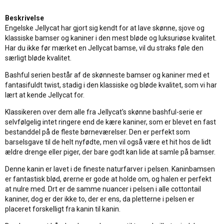
Beskrivelse
Engelske Jellycat har gjort sig kendt for at lave skønne, sjove og
klassiske bamser og kaniner i den mest bløde og luksuriøse kvalitet.
Har du ikke før mærket en Jellycat bamse, vil du straks føle den
særligt bløde kvalitet.
Bashful serien består af de skønneste bamser og kaniner med et
fantasifuldt twist, stadig i den klassiske og bløde kvalitet, som vi har
lært at kende Jellycat for.
Klassikeren over dem alle fra Jellycat's skønne bashful-serie er
selvfølgelig intet ringere end de kære kaniner, som er blevet en fast
bestanddel på de fleste børneværelser. Den er perfekt som
barselsgave til de helt nyfødte, men vil også være et hit hos de lidt
ældre drenge eller piger, der bare godt kan lide at samle på bamser.
Denne kanin er lavet i de fineste naturfarver i pelsen. Kaninbamsen
er fantastisk blød, ørerne er gode at holde om, og halen er perfekt
at nulre med. Drt er de samme nuancer i pelsen i alle cottontail
kaniner, dog er der ikke to, der er ens, da pletterne i pelsen er
placeret forskelligt fra kanin til kanin.