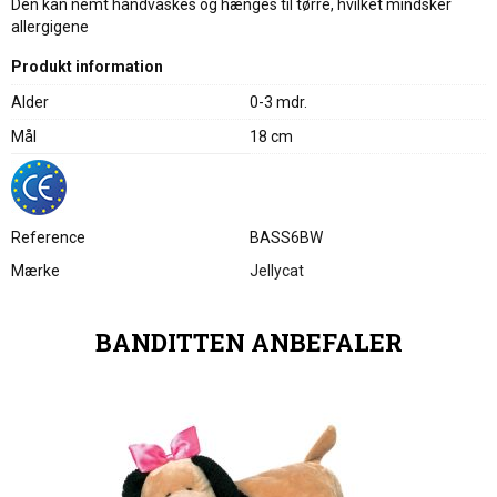
Den kan nemt håndvaskes og hænges til tørre, hvilket mindsker
allergigene
Produkt information
Alder
0-3 mdr.
Mål
18 cm
Reference
BASS6BW
Mærke
Jellycat
BANDITTEN ANBEFALER