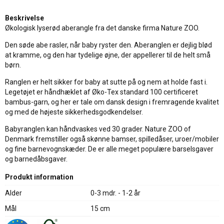
Beskrivelse
Økologisk lyserød aberangle fra det danske firma Nature ZOO.
Den søde abe rasler, når baby ryster den. Aberanglen er dejlig blød
at kramme, og den har tydelige øjne, der appellerer til de helt små
børn.
Ranglen er helt sikker for baby at sutte på og nem at holde fast i.
Legetøjet er håndhæklet af Øko-Tex standard 100 certificeret
bambus-garn, og her er tale om dansk design i fremragende kvalitet
og med de højeste sikkerhedsgodkendelser.
Babyranglen kan håndvaskes ved 30 grader. Nature ZOO of
Denmark fremstiller også skønne bamser, spilledåser, uroer/mobiler
og fine barnevognskæder. De er alle meget populære barselsgaver
og barnedåbsgaver.
Produkt information
Alder
0-3 mdr. - 1-2 år
Mål
15 cm