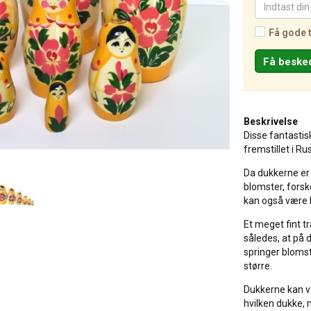
Få gode 
Beskrivelse
Disse fantasti
fremstillet i R
Da dukkerne er 
blomster, forsk
kan også være li
Et meget fint t
således, at på 
springer bloms
større.
Dukkerne kan var
hvilken dukke, 