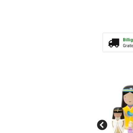
Billi
Grati