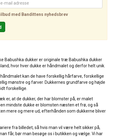
tilbud med Bandittens nyhedsbrev
ske Babushka dukker er originale træ Babushka dukker
usland, hvor hver dukke er håndmalet og derfor helt unik.
håndmalet kan de have forskellig hårfarve, forskellige
ellig mønstre og farver. Dukkernes grundfarve og højde
dt forskellige.
ræk er, at de dukker, der har blomster på, er malet
den mindste dukke er blomsten næsten et frø, og så
ten mere og mere ud, efterhånden som dukkerne bliver
iere fra billedet, så hvis man vil være helt sikker på,
man får, bør man besøge os i butikken og vælge. Vi har