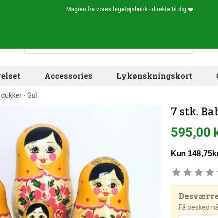
Magien fra vores legetøjsbutik - direkte til dig ❤️
elset
Accessories
Lykønskningskort
 dukker - Gul
7 stk. B
595,00 
Desværre!
Få besked når