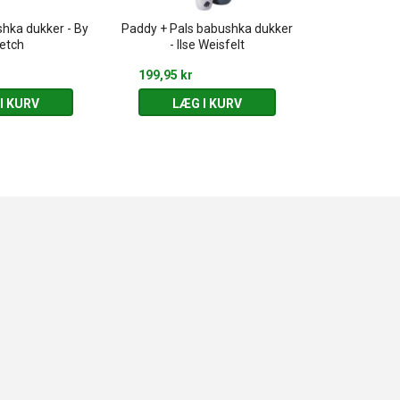
hka dukker - By
Paddy + Pals babushka dukker
5 stk. Babus
etch
- Ilse Weisfelt
lille
199,95 kr
449,95 kr
I KURV
LÆG I KURV
LÆG