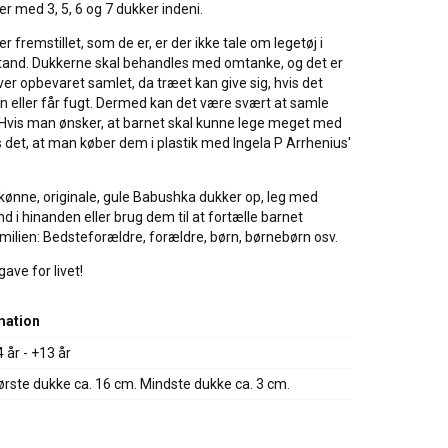
 med 3, 5, 6 og 7 dukker indeni.
r fremstillet, som de er, er der ikke tale om legetøj i
stand. Dukkerne skal behandles med omtanke, og det er
liver opbevaret samlet, da træet kan give sig, hvis det
olen eller får fugt. Dermed kan det være svært at samle
 Hvis man ønsker, at barnet skal kunne lege meget med
det, at man køber dem i plastik med Ingela P Arrhenius'
skønne, originale, gule Babushka dukker op, leg med
d i hinanden eller brug dem til at fortælle barnet
milien: Bedsteforældre, forældre, børn, børnebørn osv.
gave for livet!
mation
4 år - +13 år
ørste dukke ca. 16 cm. Mindste dukke ca. 3 cm.