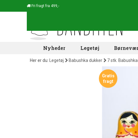
Fri fragt fra 499,-
Nyheder
Legetøj
Børnevær
Her er du:
Legetøj
Babushka dukker
7 stk. Babushka
Gratis
fragt