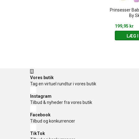
bushka dukker
5 stk. Babushka dukker - Den
Prinsesser Bab
eisfelt
lille Rødhætte
By S
449,95 kr
199,95 kr
 KURV
LÆG I KURV
LÆG I
Vores butik
Tag en virtuel rundtur i vores butik
Instagram
Tilbud & nyheder fra vores butik
Facebook
Tilbud og konkurrencer
TikTok