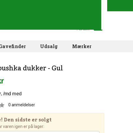
Din indkøbskurv
.. er tom
Gavefinder
Udsalg
Mærker
abushka dukker - Gul
kr
0
anmeldelser
 Den sidste er solgt
 varen igen er på lager: