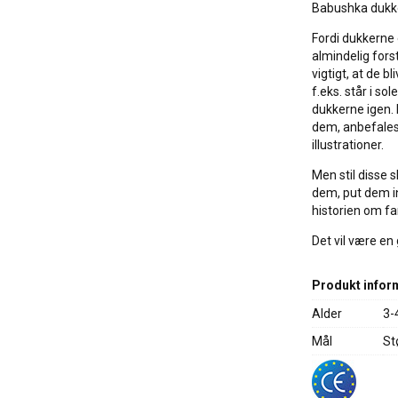
Babushka dukker
Fordi dukkerne e
almindelig for
vigtigt, at de b
f.eks. står i s
dukkerne igen.
dem, anbefales 
illustrationer.
Men stil disse 
dem, put dem in
historien om fa
Det vil være en 
Produkt infor
Alder
3-
Mål
St