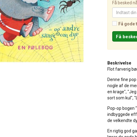
Få besked når
Få gode 
Beskrivelse
Flot farverig bø
Denne fine pop
nogle af de mes
en krage", "Je
sort som kul", 
Pop-op bogen 
indbyggede effe
de velkendte dy
En rigtig god 