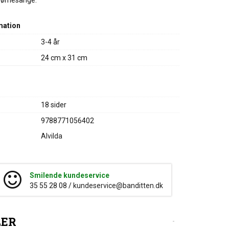
børnesange.
mation
3-4 år
24 cm x 31 cm
18 sider
9788771056402
Alvilda
Smilende kundeservice
35 55 28 08 /
kundeservice@banditten.dk
LER