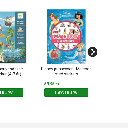
nanvendelige
Disney prinsesser - Malebog
Min malebo
ker (4-7 år)
med stickers
Pi
59,95 kr
15,00 kr
I KURV
LÆG I KURV
LÆG