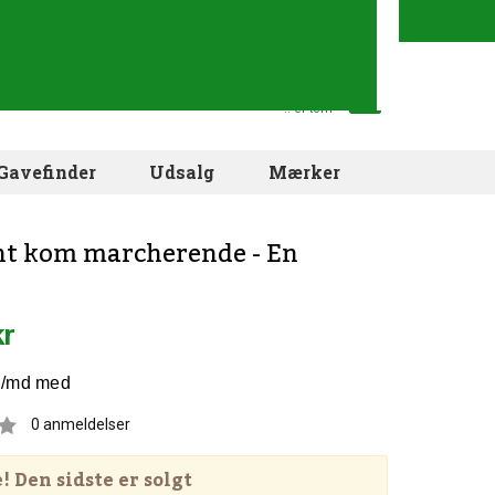
Din indkøbskurv
.. er tom
Gavefinder
Udsalg
Mærker
nt kom marcherende - En
kr
0
anmeldelser
 Den sidste er solgt