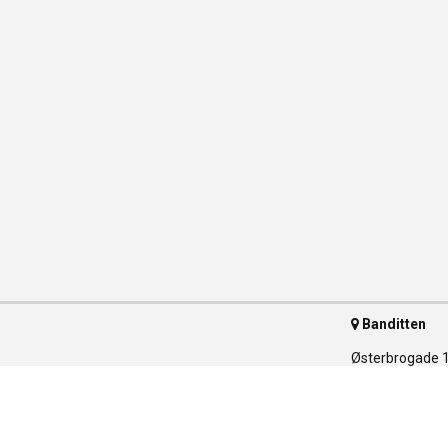
Banditten
Østerbrogade 
2100 Københav
Telefon 35 55 
ser