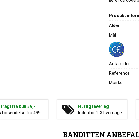
lærer de gode 
Produkt infor
Alder
Mål
Antal sider
Reference
Mærke
g fragt fra kun 39,-
Hurtig levering
s forsendelse fra 499,-
Indenfor 1-3 hverdage
BANDITTEN ANBEFA