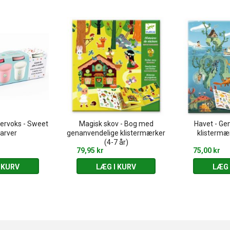
lervoks - Sweet
Magisk skov - Bog med
Havet - Ge
farver
genanvendelige klistermærker
klistermær
(4-7 år)
79,95 kr
75,00 kr
 KURV
LÆG I KURV
LÆG 