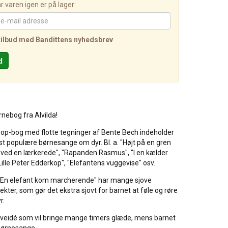
 varen igen er på lager:
tilbud med Bandittens nyhedsbrev
rnebog fra Alvilda!
 op-bog med flotte tegninger af Bente Bech indeholder
t populære børnesange om dyr. Bl. a. "Højt på en gren
g ved en lærkerede", "Rapanden Rasmus", "I en kælder
"Lille Peter Edderkop", "Elefantens vuggevise" osv.
"En elefant kom marcherende" har mange sjove
kter, som gør det ekstra sjovt for barnet at føle og røre
r.
gaveidé som vil bringe mange timers glæde, mens barnet