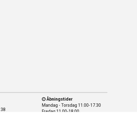
Åbningstider
Mandag - Torsdag
11.00-17.30
138
Fredag
11.00-18.00
n Ø
Lørdag
10.00-15.00
28 08
Søndag
LUKKET