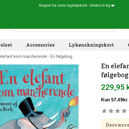
Magien fra vores legetøjsbutik - direkte til dig ❤️
elset
Accessories
Lykønskningskort
elefant kom marcherende - En følgebog
En elefa
følgebog
229,95 
Desværre!