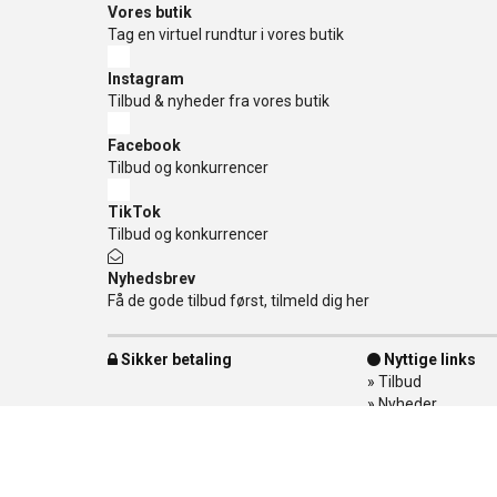
Vores butik
Tag en virtuel rundtur i vores butik
Instagram
Tilbud & nyheder fra vores butik
Facebook
Tilbud og konkurrencer
TikTok
Tilbud og konkurrencer
Nyhedsbrev
Få de gode tilbud først, tilmeld dig her
Sikker betaling
Nyttige links
»
Tilbud
»
Nyheder
»
Kontakt os
»
Mærker
»
Levering
»
Handelsbetingel