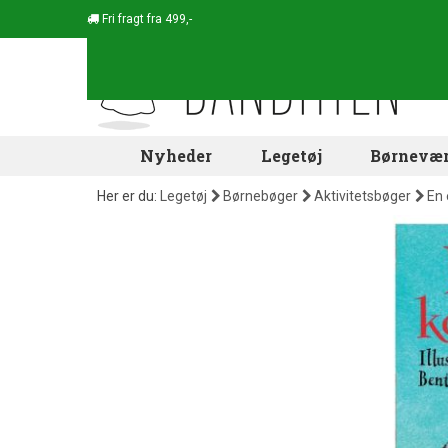
Fri fragt fra 499,-
Nyheder
Legetøj
Børnevær
Her er du:
Legetøj
Børnebøger
Aktivitetsbøger
En 