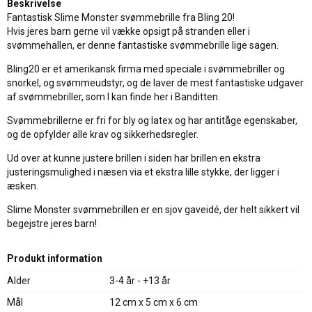
Beskrivelse
Fantastisk Slime Monster svømmebrille fra Bling 20!
Hvis jeres barn gerne vil vække opsigt på stranden eller i
svømmehallen, er denne fantastiske svømmebrille lige sagen.
Bling20 er et amerikansk firma med speciale i svømmebriller og
snorkel, og svømmeudstyr, og de laver de mest fantastiske udgaver
af svømmebriller, som I kan finde her i Banditten.
Svømmebrillerne er fri for bly og latex og har antitåge egenskaber,
og de opfylder alle krav og sikkerhedsregler.
Ud over at kunne justere brillen i siden har brillen en ekstra
justeringsmulighed i næsen via et ekstra lille stykke, der ligger i
æsken.
Slime Monster svømmebrillen er en sjov gaveidé, der helt sikkert vil
begejstre jeres barn!
Produkt information
Alder
3-4 år - +13 år
Mål
12 cm x 5 cm x 6 cm