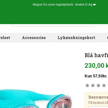
Magien fra vores legetøjsbutik - direkte til dig ❤️
elset
Accessories
Lykønskningskort
Blå havf
230,00 
Desværre!
Få besked når