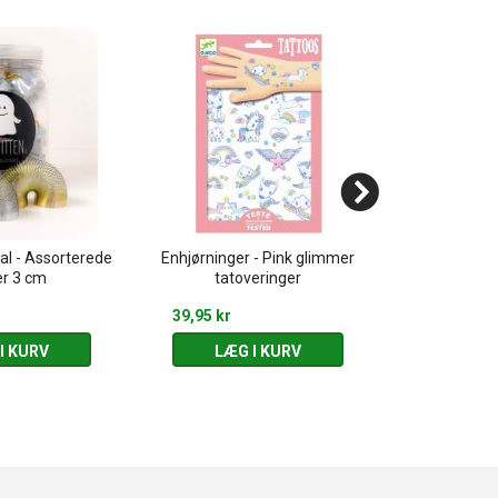
ral - Assorterede
Enhjørninger - Pink glimmer
Pirater -
er 3 cm
tatoveringer
39,95 kr
39,95 kr
I KURV
LÆG I KURV
LÆG