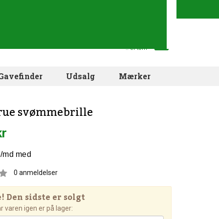
Din indkøbskurv
.. er tom
Gavefinder
Udsalg
Mærker
rue svømmebrille
kr
0
anmeldelser
 Den sidste er solgt
 varen igen er på lager: