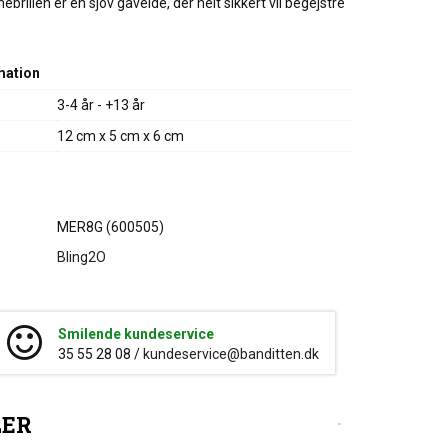
rillen er en sjov gaveidé, der helt sikkert vil begejstre
mation
3-4 år - +13 år
12 cm x 5 cm x 6 cm
MER8G (600505)
Bling2O
Smilende kundeservice
35 55 28 08 /
kundeservice@banditten.dk
LER