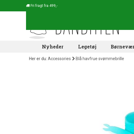
Fri fragt fra 499,-
Nyheder
Legetøj
Børnevær
Her er du:
Accessories
Blå havfrue svømmebrille