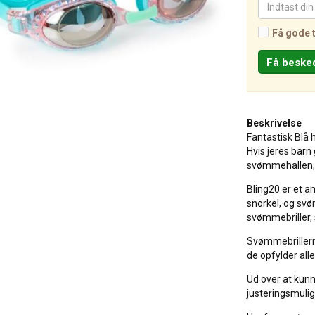
Få gode 
Beskrivelse
Fantastisk Blå 
Hvis jeres barn 
svømmehallen, 
Bling20 er et a
snorkel, og sv
svømmebriller, 
Svømmebrillerne
de opfylder all
Ud over at kunne
justeringsmuligh