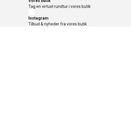
Vores butik
Tag en virtuel rundtur i vores butik
Instagram
Tilbud & nyheder fra vores butik
Facebook
Tilbud og konkurrencer
TikTok
Tilbud og konkurrencer
Nyhedsbrev
Få de gode tilbud først, tilmeld dig her
Sikker betaling
Nyttige links
»
Tilbud
»
Nyheder
»
Kontakt os
»
Mærker
»
Levering
»
Handelsbetingel