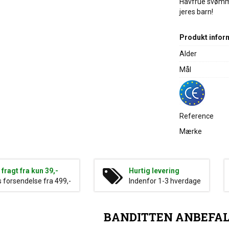
Havfrue svømmeb
jeres barn!
Produkt infor
Alder
Mål
Reference
Mærke
g fragt fra kun 39,-
Hurtig levering
s forsendelse fra 499,-
Indenfor 1-3 hverdage
BANDITTEN ANBEFA