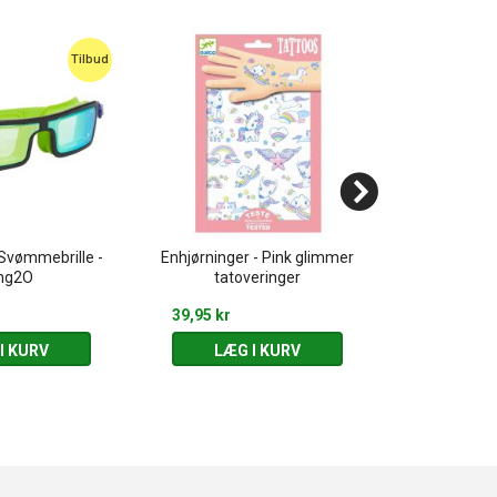
Tilbud
 Svømmebrille -
Enhjørninger - Pink glimmer
Pirater -
ing2O
tatoveringer
39,95 kr
39,95 kr
I KURV
LÆG I KURV
LÆG