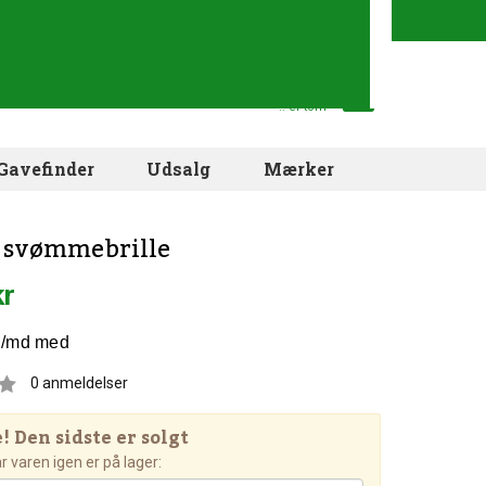
Din indkøbskurv
.. er tom
Gavefinder
Udsalg
Mærker
 svømmebrille
kr
0
anmeldelser
 Den sidste er solgt
 varen igen er på lager: