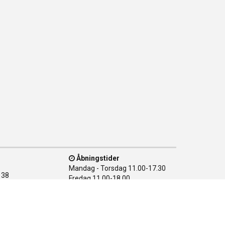
Åbningstider
Mandag - Torsdag
11.00-17.30
138
Fredag
11.00-18.00
n Ø
Lørdag
10.00-15.00
28 08
Søndag
LUKKET