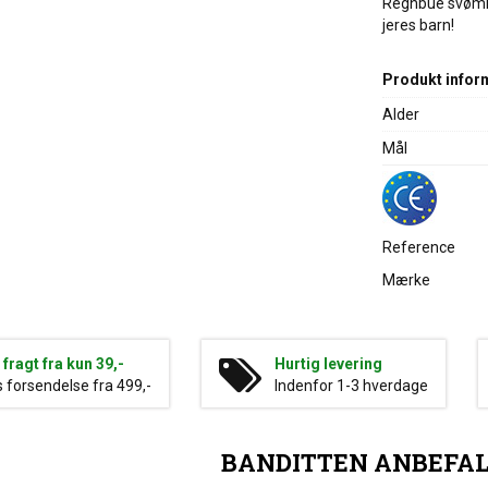
Regnbue svømmeb
jeres barn!
Produkt infor
Alder
Mål
Reference
Mærke
g fragt fra kun 39,-
Hurtig levering
s forsendelse fra 499,-
Indenfor 1-3 hverdage
BANDITTEN ANBEFA