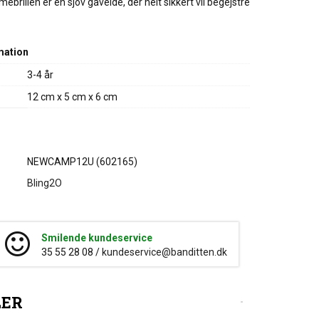
rillen er en sjov gaveidé, der helt sikkert vil begejstre
mation
3-4 år
12 cm x 5 cm x 6 cm
NEWCAMP12U (602165)
Bling2O
Smilende kundeservice
35 55 28 08 /
kundeservice@banditten.dk
LER