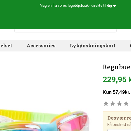
Magien fra vores legetøjsbutik - direkte til dig ❤️
elset
Accessories
Lykønskningskort
Regnbue
229,95 
Desværre!
Få besked når