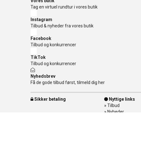
Vores butik
Tag en virtuel rundtur i vores butik
Instagram
Tilbud & nyheder fra vores butik
Facebook
Tilbud og konkurrencer
TikTok
Tilbud og konkurrencer
Nyhedsbrev
Få de gode tilbud først, tilmeld dig her
Sikker betaling
Nyttige links
»
Tilbud
»
Nyheder
»
Kontakt os
»
Mærker
»
Levering
»
Handelsbetingel