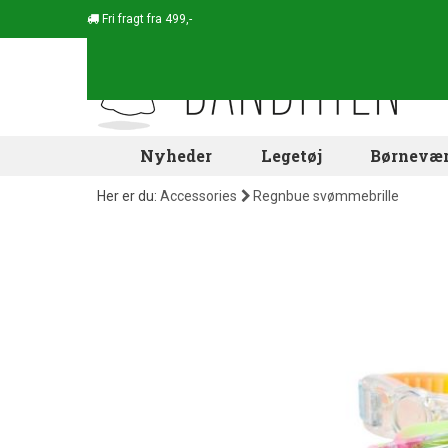
Fri fragt fra 499,-
Nyheder
Legetøj
Børnevær
Her er du:
Accessories
Regnbue svømmebrille