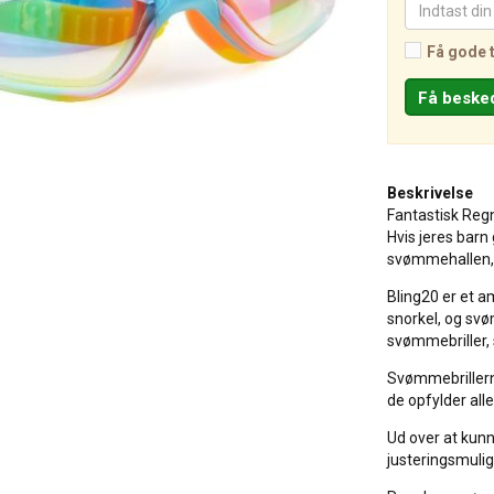
Få gode 
Beskrivelse
Fantastisk Reg
Hvis jeres barn 
svømmehallen, 
Bling20 er et a
snorkel, og sv
svømmebriller, 
Svømmebrillerne
de opfylder all
Ud over at kunne
justeringsmuligh