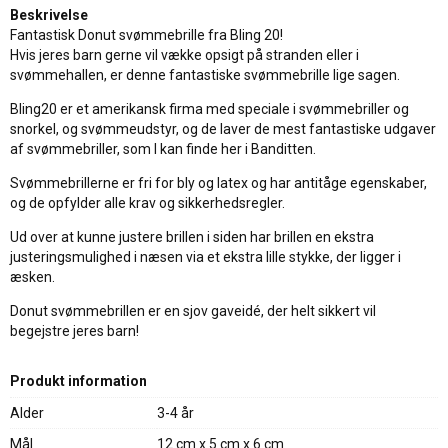
Beskrivelse
Fantastisk Donut svømmebrille fra Bling 20!
Hvis jeres barn gerne vil vække opsigt på stranden eller i
svømmehallen, er denne fantastiske svømmebrille lige sagen.
Bling20 er et amerikansk firma med speciale i svømmebriller og
snorkel, og svømmeudstyr, og de laver de mest fantastiske udgaver
af svømmebriller, som I kan finde her i Banditten.
Svømmebrillerne er fri for bly og latex og har antitåge egenskaber,
og de opfylder alle krav og sikkerhedsregler.
Ud over at kunne justere brillen i siden har brillen en ekstra
justeringsmulighed i næsen via et ekstra lille stykke, der ligger i
æsken.
Donut svømmebrillen er en sjov gaveidé, der helt sikkert vil
begejstre jeres barn!
Produkt information
Alder
3-4 år
Mål
12 cm x 5 cm x 6 cm