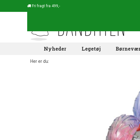
Fri fragt fra 499,-
Nyheder
Legetøj
Børnevær
Her er du: