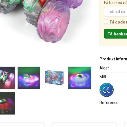
Få besked når
Få gode 
Produkt infor
Alder
Mål
Reference