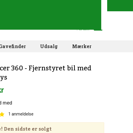
Din indkøbskurv
.. er tom
Gavefinder
Udsalg
Mærker
cer 360 - Fjernstyret bil med
lys
kr
1
anmeldelse
 Den sidste er solgt