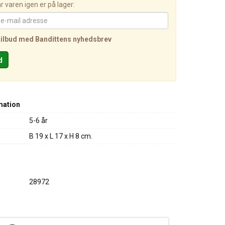
 varen igen er på lager:
tilbud med Bandittens nyhedsbrev
mation
5-6 år
B 19 x L 17 x H 8 cm.
28972