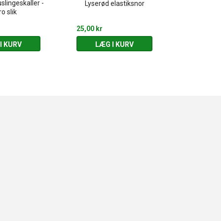
uslingeskaller -
Lyserød elastiksnor
Transparente
o slik
25,00 kr
75,00 kr
I KURV
LÆG I KURV
LÆG