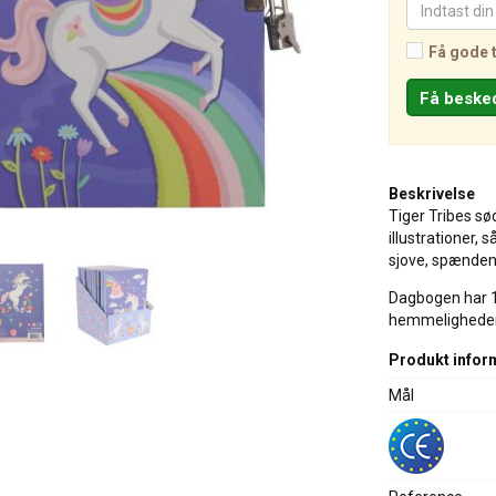
Få gode 
Beskrivelse
Tiger Tribes sø
illustrationer, 
sjove, spænden
Dagbogen har 12
hemmeligheder
Produkt infor
Mål