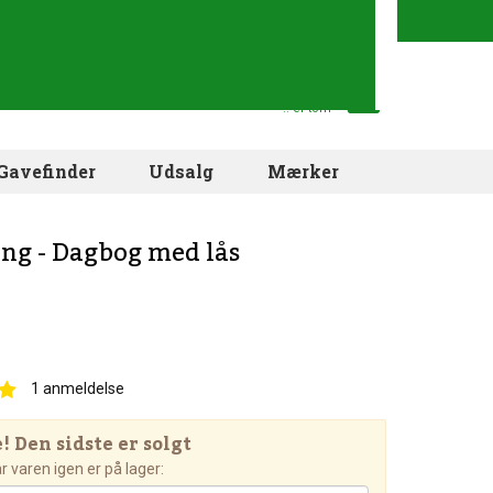
Din indkøbskurv
.. er tom
Gavefinder
Udsalg
Mærker
ng - Dagbog med lås
1
anmeldelse
 Den sidste er solgt
 varen igen er på lager: