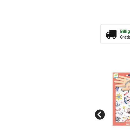
Billi
Grati