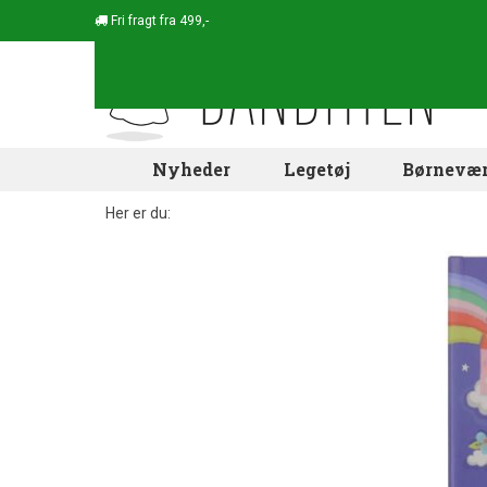
Fri fragt fra 499,-
Nyheder
Legetøj
Børnevær
Her er du: