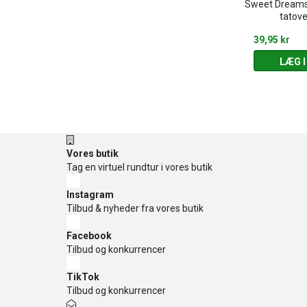
ing - 6 farver,
Sweet Dreams 
Mini magisk slange
 pensel
tatove
20,00 kr
39,95 kr
 KURV
LÆG I KURV
LÆG I
Vores butik
Tag en virtuel rundtur i vores butik
Instagram
Tilbud & nyheder fra vores butik
Facebook
Tilbud og konkurrencer
TikTok
Tilbud og konkurrencer