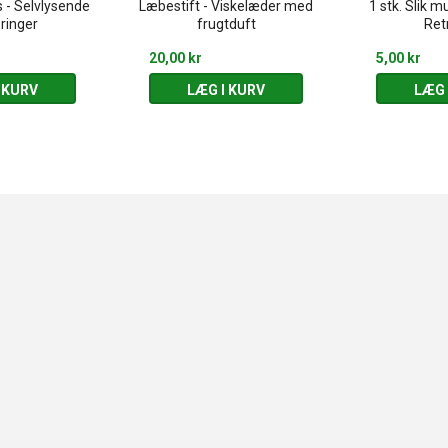
- Selvlysende
Læbestift - Viskelæder med
1 stk. Slik m
ringer
frugtduft
Retr
20,00 kr
5,00 kr
 KURV
LÆG I KURV
LÆG 