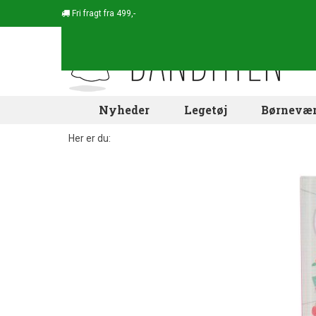
Fri fragt fra 499,-
Nyheder
Legetøj
Børnevær
Her er du: