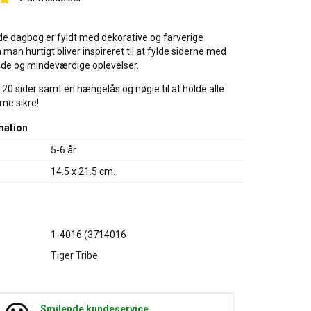
de dagbog er fyldt med dekorative og farverige
så man hurtigt bliver inspireret til at fylde siderne med
de og mindeværdige oplevelser.
0 sider samt en hængelås og nøgle til at holde alle
ne sikre!
mation
5-6 år
14.5 x 21.5 cm.
1-4016 (3714016
Tiger Tribe
Smilende kundeservice