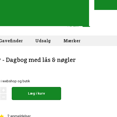
Din indkøbskurv
.. er tom
Gavefinder
Udsalg
Mærker
 - Dagbog med lås & nøgler
r i webshop og butik
Læg i kurv
2
anmeldelser