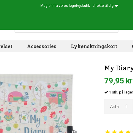
Magien fra vores legetøjsbutik - direkte til dig ❤️
elset
Accessories
Lykønskningskort
My Diary
79,95 kr
1
stk.
på lage
Antal