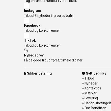
Tag en virtuel rundtur i vores butik
Instagram
Tilbud & nyheder fra vores butik
Facebook
Tilbud og konkurrencer
TikTok
Tilbud og konkurrencer
Nyhedsbrev
Få de gode tilbud først, tilmeld dig her
Sikker betaling
Nyttige links
»
Tilbud
»
Nyheder
»
Kontakt os
»
Mærker
»
Levering
»
Handelsbetingel
»
Om Banditten