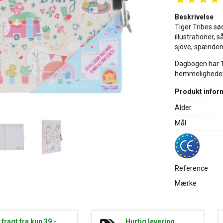
Beskrivelse
Tiger Tribes sø
illustrationer, 
sjove, spænden
Dagbogen har 12
hemmeligheder
Produkt infor
Alder
Mål
Reference
Mærke
g fragt fra kun 39,-
Hurtig levering