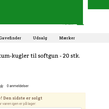
Din indkøbskurv
.. er tom
Gavefinder
Udsalg
Mærker
um-kugler til softgun - 20 stk.
0
anmeldelser
 Den sidste er solgt
 varen igen er på lager: