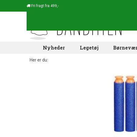
Fri fragt fra 499,-
Nyheder
Legetøj
Børnevær
Her er du: