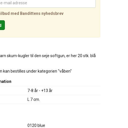
tilbud med Bandittens nyhedsbrev
arn skum-kugler til den seje softgun, er her 20 stk. blå
n kan bestilles under kategorien "våben"
mation
7-8 år - +13 år
L 7 cm.
0120 blue