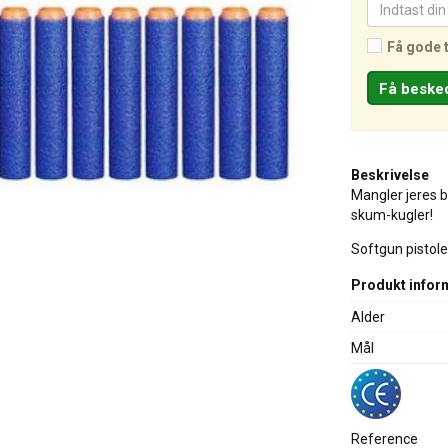
Få gode 
Beskrivelse
Mangler jeres b
skum-kugler!
Softgun pistole
Produkt infor
Alder
Mål
Reference