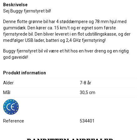
Beskrivelse
Sej Buggy fjernstyret bil!
Denne flotte grønne bil har 4 støddæmpere og 78 mm hjul med
gummidæk. Den kører ca. 15 km/t og er egnet som første
fjernstyrede bil. Den bliver leveret i en flot udstillingskasse, og der
medfølger USB lader, batteri og 2,4 GHz fjernstyring!
Buggy fjernstyret bil vil være et hit hos en hver dreng og en rigtig
god gaveidé!
Produkt information
Alder
7-8 år
Mål
30,5 cm
Reference
534401