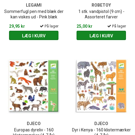
LEGAMI
ROBETOY
Sommerfugl pen med blæk der
1 stk. vandpistol (9 cm) -
kan viskes ud - Pink blæk
Assorteret farver
29,95 kr
På lager
25,00 kr
På lager
LÆG I KURV
LÆG I KURV
DJECO
DJECO
Europas dyreliv - 160
Dyr i Kenya - 160 klistermærker