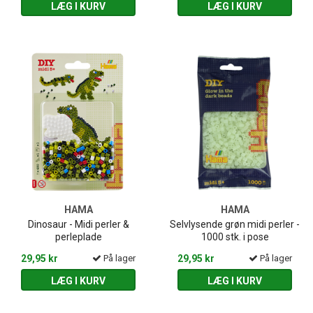
LÆG I KURV
LÆG I KURV
HAMA
HAMA
Dinosaur - Midi perler &
Selvlysende grøn midi perler -
perleplade
1000 stk. i pose
29,95 kr
På lager
29,95 kr
På lager
LÆG I KURV
LÆG I KURV