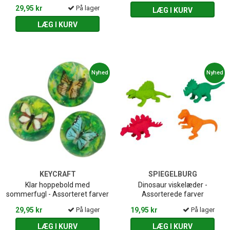
29,95 kr
På lager
LÆG I KURV
LÆG I KURV
Nyhed
Nyhed
KEYCRAFT
SPIEGELBURG
Klar hoppebold med
Dinosaur viskelæder -
sommerfugl - Assorteret farver
Assorterede farver
29,95 kr
På lager
19,95 kr
På lager
LÆG I KURV
LÆG I KURV