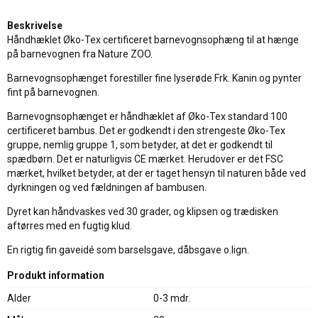
Beskrivelse
Håndhæklet Øko-Tex certificeret barnevognsophæng til at hænge
på barnevognen fra Nature ZOO.
Barnevognsophænget forestiller fine lyserøde Frk. Kanin og pynter
fint på barnevognen.
Barnevognsophænget er håndhæklet af Øko-Tex standard 100
certificeret bambus. Det er godkendt i den strengeste Øko-Tex
gruppe, nemlig gruppe 1, som betyder, at det er godkendt til
spædbørn. Det er naturligvis CE mærket. Herudover er det FSC
mærket, hvilket betyder, at der er taget hensyn til naturen både ved
dyrkningen og ved fældningen af bambusen.
Dyret kan håndvaskes ved 30 grader, og klipsen og trædisken
aftørres med en fugtig klud.
En rigtig fin gaveidé som barselsgave, dåbsgave o.lign.
Produkt information
Alder
0-3 mdr.