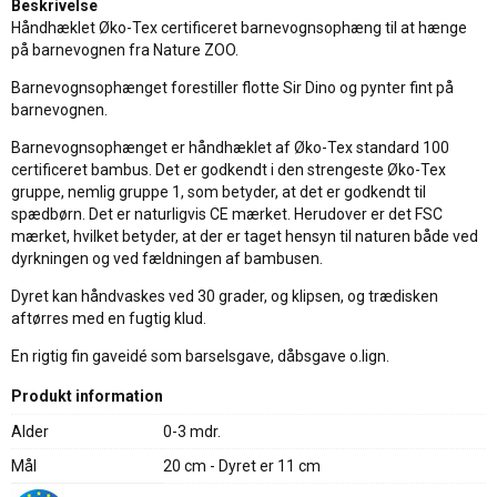
Beskrivelse
Håndhæklet Øko-Tex certificeret barnevognsophæng til at hænge
på barnevognen fra Nature ZOO.
Barnevognsophænget forestiller flotte Sir Dino og pynter fint på
barnevognen.
Barnevognsophænget er håndhæklet af Øko-Tex standard 100
certificeret bambus. Det er godkendt i den strengeste Øko-Tex
gruppe, nemlig gruppe 1, som betyder, at det er godkendt til
spædbørn. Det er naturligvis CE mærket. Herudover er det FSC
mærket, hvilket betyder, at der er taget hensyn til naturen både ved
dyrkningen og ved fældningen af bambusen.
Dyret kan håndvaskes ved 30 grader, og klipsen, og trædisken
aftørres med en fugtig klud.
En rigtig fin gaveidé som barselsgave, dåbsgave o.lign.
Produkt information
Alder
0-3 mdr.
Mål
20 cm - Dyret er 11 cm