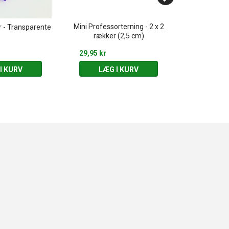
Mini Professorterning - 2 x 2
Klassisk h
r - Transparente
rækker (2,5 cm)
inst
29,95 kr
55,00 kr
I KURV
LÆG I KURV
LÆG