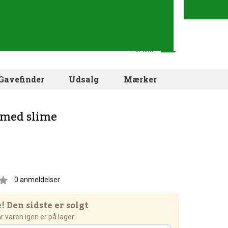
Din indkøbskurv
.. er tom
Gavefinder
Udsalg
Mærker
 med slime
0
anmeldelser
 Den sidste er solgt
 varen igen er på lager: