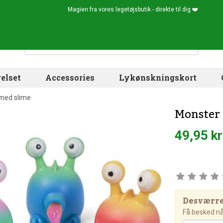
Magien fra vores legetøjsbutik - direkte til dig ❤️
elset
Accessories
Lykønskningskort
med slime
Monster
49,95 kr
Desværre!
Få besked når