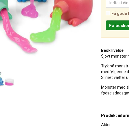
Få gode 
Beskrivelse
Sjovt monster 
Tryk på monstr
medfølgende dås
Slimet vælter u
Monster med sli
fødselsdagsgave
Produkt infor
Alder