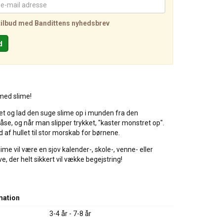
tilbud med Bandittens nyhedsbrev
med slime!
et og lad den suge slime op i munden fra den
e, og når man slipper trykket, "kaster monstret op".
d af hullet til stor morskab for børnene.
me vil være en sjov kalender-, skole-, venne- eller
, der helt sikkert vil vække begejstring!
mation
3-4 år - 7-8 år