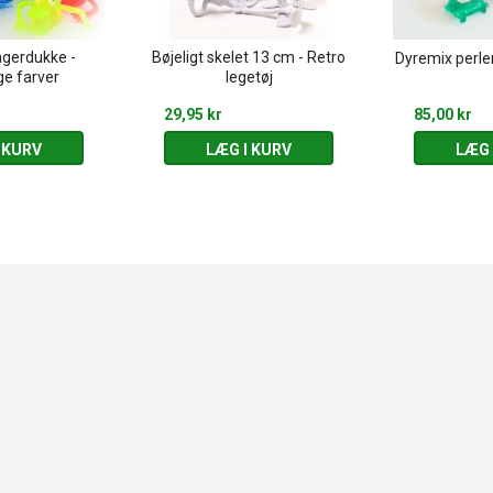
ngerdukke -
Bøjeligt skelet 13 cm - Retro
Dyremix perle
ge farver
legetøj
29,95 kr
85,00 kr
 KURV
LÆG I KURV
LÆG 