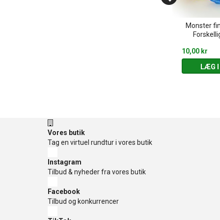
 Pink glimmer
Monster fi
Pirater - Tatoveringer
inger
Forskelli
39,95 kr
10,00 kr
 KURV
LÆG I KURV
LÆG I
Vores butik
Tag en virtuel rundtur i vores butik
Instagram
Tilbud & nyheder fra vores butik
Facebook
Tilbud og konkurrencer