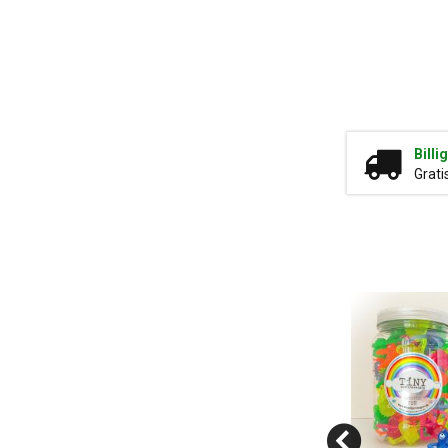
Billi
Grati