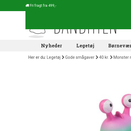
Fri fragt fra 499,-
Nyheder
Legetøj
Børnevær
Her er du:
Legetøj
Gode smågaver
40 kr.
Monster 